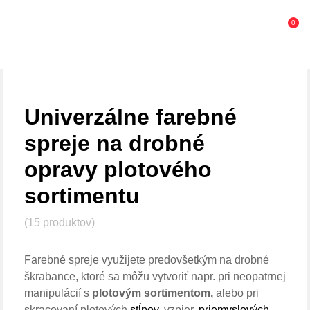
0
Univerzálne farebné
spreje na drobné
opravy plotového
sortimentu
(15 produktov)
Farebné spreje využijete predovšetkým na drobné
škrabance, ktoré sa môžu vytvoriť napr. pri neopatrnej
manipulácií s
plotovým sortimentom,
alebo pri
skracovaní plotových
stĺpov
, vzpier,
priemyslových