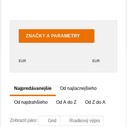
ZNAČKY A PARAMETRY
EUR
EUR
Najpredávanejšie
Od najlacnejšieho
Od najdrahšieho
Od A do Z
Od Z do A
Zobrazit jako:
Grid
Riadkový výpis