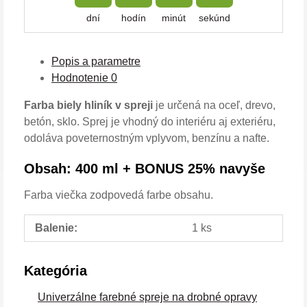
dní
hodín
minút
sekúnd
Popis a parametre
Hodnotenie
0
Farba biely hliník v spreji
je určená na oceľ, drevo,
betón, sklo. Sprej je vhodný do interiéru aj exteriéru,
odoláva poveternostným vplyvom, benzínu a nafte.
Obsah: 400 ml + BONUS 25% navyše
Farba viečka zodpovedá farbe obsahu.
Balenie:
1 ks
Kategória
Univerzálne farebné spreje na drobné opravy