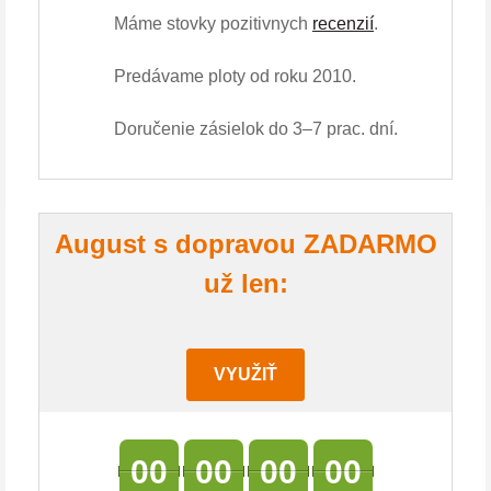
Máme stovky pozitivnych
recenzií
.
Predávame ploty od roku 2010.
Doručenie zásielok do 3–7 prac. dní.
August s dopravou ZADARMO
už len:
VYUŽIŤ
00
00
00
00