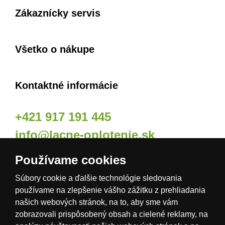
Zákaznícky servis
Všetko o nákupe
Kontaktné informácie
+421 917 191 445
info@lacne-oplotenie.sk
Používame cookies
Naše odberné miesta
Súbory cookie a ďalšie technológie sledovania
používame na zlepšenie vášho zážitku z prehliadania
našich webových stránok, na to, aby sme vám
zobrazovali prispôsobený obsah a cielené reklamy, na