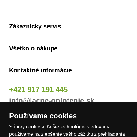
Zákaznícky servis
Všetko o nákupe
Kontaktné informácie
+421 917 191 445
info@lacne-oplotenie.sk
Používame cookies
Naše odberné miesta
Súbory cookie a ďalšie technológie sledovania
používame na zlepšenie vášho zážitku z prehliadania