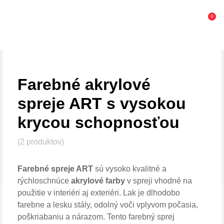
0
Farebné akrylové
spreje ART s vysokou
krycou schopnosťou
(2 produktov)
Farebné spreje ART
sú vysoko kvalitné a
rýchloschnúce
akrylové farby
v spreji vhodné na
použitie v interiéri aj exteriéri. Lak je dlhodobo
farebne a lesku stály, odolný voči vplyvom počasia,
poškriabaniu a nárazom. Tento farebný sprej