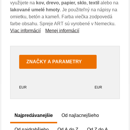
využijete na
kov, drevo, papier, sklo, textil
alebo na
lakované umelé hmoty
. Je použiteľný na nápisy na
omietku, betón a kameň. Farba viečka zodpovedá
farbe obsahu. Spreje ART sú vyrobené v Nemecku.
Viac informácií
Menej informácií
ZNAČKY A PARAMETRY
EUR
EUR
Najpredávanejšie
Od najlacnejšieho
Od najdrahšieho
Od A do Z
Od Z do A