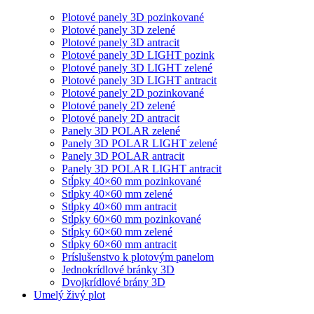
Plotové panely 3D pozinkované
Plotové panely 3D zelené
Plotové panely 3D antracit
Plotové panely 3D LIGHT pozink
Plotové panely 3D LIGHT zelené
Plotové panely 3D LIGHT antracit
Plotové panely 2D pozinkované
Plotové panely 2D zelené
Plotové panely 2D antracit
Panely 3D POLAR zelené
Panely 3D POLAR LIGHT zelené
Panely 3D POLAR antracit
Panely 3D POLAR LIGHT antracit
Stĺpky 40×60 mm pozinkované
Stĺpky 40×60 mm zelené
Stĺpky 40×60 mm antracit
Stĺpky 60×60 mm pozinkované
Stĺpky 60×60 mm zelené
Stĺpky 60×60 mm antracit
Príslušenstvo k plotovým panelom
Jednokrídlové bránky 3D
Dvojkrídlové brány 3D
Umelý živý plot