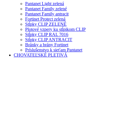
Pantanet Light zelená
Pantanet Family zelené
Pantanet Family antracit
Fortinet Protect zelená
Stĺpky CLIP ZELENÉ
Plotové vzpery ku stĺpikom CLIP
Stĺpky CLIP RAL 7016
Stĺpky CLIP ANTRACIT
Bránky a brány Fortinet
Príslušenstvo k sieťam Pantanet
CHOVATEĽSKÉ PLETIVÁ