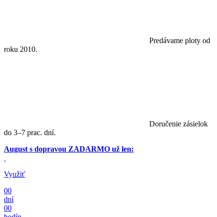
Predávame ploty od
roku 2010.
Doručenie zásielok
do 3–7 prac. dní.
August s dopravou ZADARMO už len:
Využiť
00
dní
00
hodín