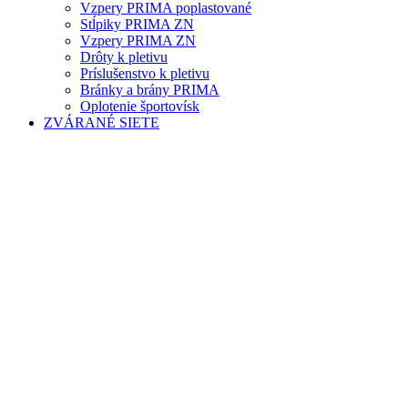
Vzpery PRIMA poplastované
Stĺpiky PRIMA ZN
Vzpery PRIMA ZN
Drôty k pletivu
Príslušenstvo k pletivu
Bránky a brány PRIMA
Oplotenie športovísk
ZVÁRANÉ SIETE