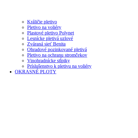
Králičie pletivo
Pletivo na voliéry
Plastové pletivo Polynet
Lesnícke pletivá uzlové
Zváraná sieť Benita
Ohradové pozinkované pletivá
Pletivo na ochranu stromčekov
Vinohradnícke stĺpiky
Príslušenstvo k pletivu na voliéry
OKRASNÉ PLOTY