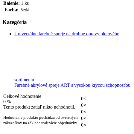
Balenie:
1 ks
Farba:
šedá
Kategória
Univerzálne farebné spreje na drobné opravy plotového
sortimentu
Farebné akrylové spreje ART s vysokou krycou schopnosťou
Celkové hodnotenie
0×
0 %
0×
Tento produkt zatiaľ nikto nehodnotil.
0×
Hodnotenie produktu pochádza od overených
0×
zákazníkov na základe realizácie objednávky.
0×