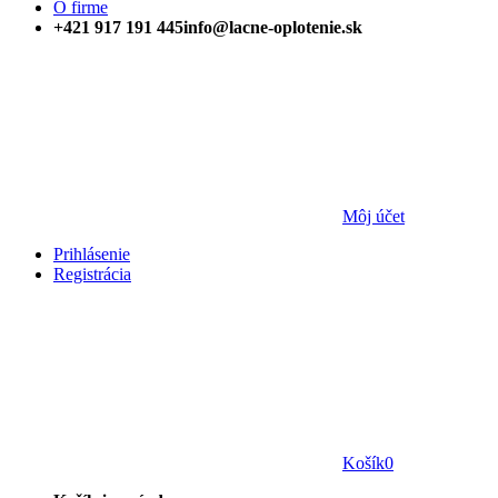
O firme
+421 917 191 445
info@lacne-oplotenie.sk
Môj účet
Prihlásenie
Registrácia
Košík
0