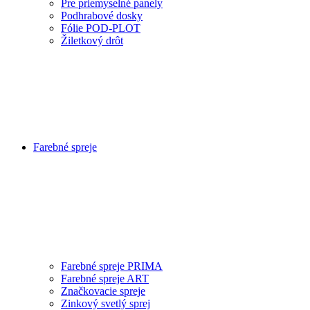
Pre priemyselné panely
Podhrabové dosky
Fólie POD-PLOT
Žiletkový drôt
Farebné spreje
Farebné spreje PRIMA
Farebné spreje ART
Značkovacie spreje
Zinkový svetlý sprej