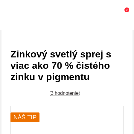
0
Zinkový svetlý sprej s
viac ako 70 % čistého
zinku v pigmentu
(
3 hodnotenie
)
NÁŠ TIP