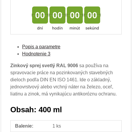
00
00
00
00
dní
hodín
minút
sekúnd
Popis a parametre
Hodnotenie
3
Zinkový sprej svetlý RAL 9006
sa používa na
spravovacie práce na pozinkovaných stavebných
dieloch podľa DIN EN ISO 1461. Ide o základný,
jednovrstvový alebo vrchný náter na železo, oceľ,
liatinu a zinok, má vynikajúcu antikoróznu ochranu.
Obsah: 400 ml
Balenie:
1 ks