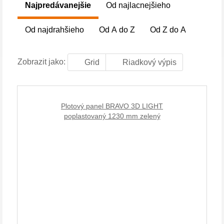
Najpredávanejšie
Od najlacnejšieho
Od najdrahšieho
Od A do Z
Od Z do A
Zobrazit jako:
Grid
Riadkový výpis
Plotový panel BRAVO 3D LIGHT
poplastovaný 1230 mm zelený