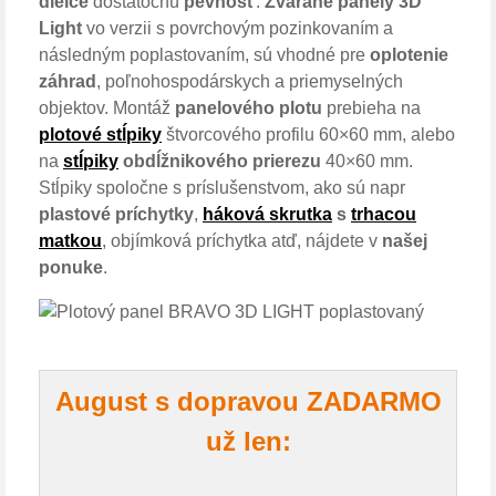
dielce
dostatočnú
pevnosť
.
Zvárané panely 3D
Light
vo verzii s povrchovým pozinkovaním a
následným poplastovaním, sú vhodné pre
oplotenie
záhrad
, poľnohospodárskych a priemyselných
objektov. Montáž
panelového plotu
prebieha na
plotové stĺpiky
štvorcového profilu 60×60 mm, alebo
na
stĺpiky
obdĺžnikového prierezu
40×60 mm.
Stĺpiky spoločne s príslušenstvom, ako sú napr
plastové príchytky
,
háková skrutka
s
trhacou
matkou
, objímková príchytka atď, nájdete v
našej
ponuke
.
August s dopravou ZADARMO
už len: