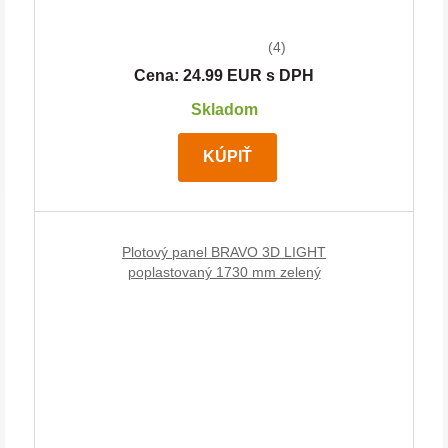
(4)
Cena: 24.99 EUR s DPH
Skladom
KÚPIŤ
Plotový panel BRAVO 3D LIGHT
poplastovaný 1730 mm zelený