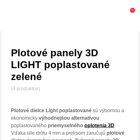
0
Plotové panely 3D
LIGHT poplastované
zelené
(4 produktov)
Plotové dielce Light poplastované
sú výbornou a
ekonomicky
výhodnejšou alternatívou
poplastovaného
priemyselného
oplotenia 3D
.
Vďaka sile drôtu 4 mm a prelisom zaručujú
plotové