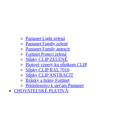
Pantanet Light zelená
Pantanet Family zelené
Pantanet Family antracit
Fortinet Protect zelená
Stĺpky CLIP ZELENÉ
Plotové vzpery ku stĺpikom CLIP
Stĺpky CLIP RAL 7016
Stĺpky CLIP ANTRACIT
Bránky a brány Fortinet
Príslušenstvo k sieťam Pantanet
CHOVATEĽSKÉ PLETIVÁ