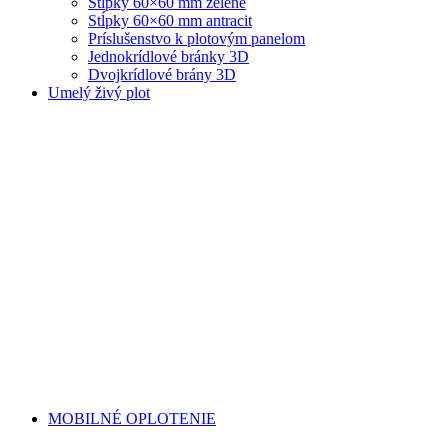
Stĺpky 60×60 mm zelené
Stĺpky 60×60 mm antracit
Príslušenstvo k plotovým panelom
Jednokrídlové bránky 3D
Dvojkrídlové brány 3D
Umelý živý plot
MOBILNÉ OPLOTENIE