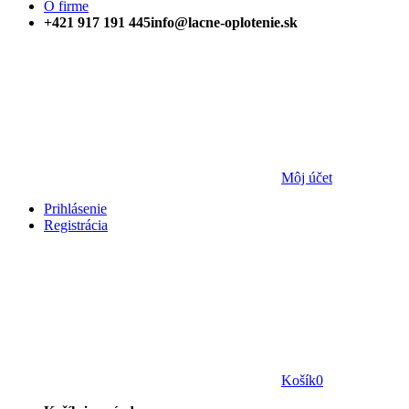
O firme
+421 917 191 445
info@lacne-oplotenie.sk
Môj účet
Prihlásenie
Registrácia
Košík
0