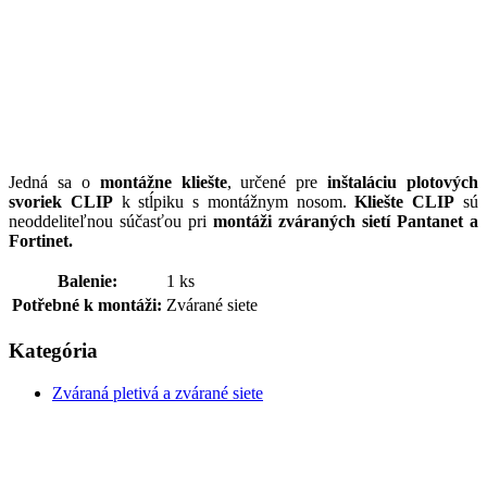
Jedná sa o
montážne kliešte
, určené pre
inštaláciu plotových
svoriek CLIP
k stĺpiku s montážnym nosom.
Kliešte CLIP
sú
neoddeliteľnou súčasťou pri
montáži zváraných sietí Pantanet a
Fortinet.
Balenie:
1 ks
Potřebné k montáži:
Zvárané siete
Kategória
Zváraná pletivá a zvárané siete