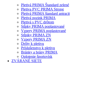
Pletivá PRIMA Štandard zelené
Pletiva PVC PRIMA Strong
Pletivá PRIMA štandard antracit
Pletivá pozink PRIMA
Pletivá s PVC drôtom
Stĺpky PRIMA poplastované
Vzpery PRIMA poplastované
Stĺpiky PRIMA ZN
Vzpery PRIMA ZN
Drôty k pletivu
Príslušenstvo k pletivu
Bránky a brány PRIMA
Oplotenie športovísk
ZVÁRANÉ SIETE