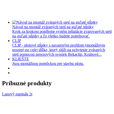
Návod na montáž zváraných sietí na guľaté stĺpiky
Krok za krokom popíšeme systém inštalácie zvarovaných sietí
na guľaté stĺpiky a čo všetko budete potrebovať.
CLIP
CLIP - plotové stĺpiky s navareným profilom (montážnym
nosom) po celej dĺžke, ktorý slúži na uchytenie zváraných
sietí pomocou nerezových svoriek Bekaclip. Kruhové...
KLIEŠTE
Jsou montážnou pomôckou pre stavbu plotu.
Príbuzné produkty
Lanový napinák 2t