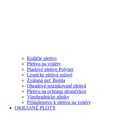
Králičie pletivo
Pletivo na voliéry
Plastové pletivo Polynet
Lesnícke pletivá uzlové
Zváraná sieť Benita
Ohradové pozinkované pletivá
Pletivo na ochranu stromčekov
Vinohradnícke stĺpiky
Príslušenstvo k pletivu na voliéry
OKRASNÉ PLOTY