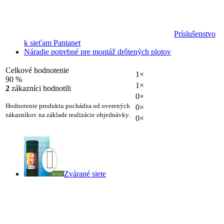
Príslušenstvo
k sieťam Pantanet
Náradie potrebné pre montáž drôtených plotov
Celkové hodnotenie
1×
90 %
1×
2
zákazníci hodnotili
0×
Hodnotenie produktu pochádza od overených
0×
zákazníkov na základe realizácie objednávky.
0×
Zvárané siete