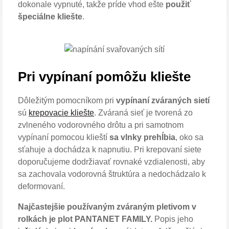
dokonale vypnuté, takže príde vhod ešte
použiť
špeciálne kliešte
.
Pri vypínaní pomôžu kliešte
Dôležitým pomocníkom pri
vypínaní zváraných sietí
sú
krepovacie kliešte
. Zváraná sieť je tvorená zo
zvlneného vodorovného drôtu a pri samotnom
vypínaní pomocou klieští
sa vlnky prehĺbia
, oko sa
sťahuje a dochádza k napnutiu. Pri krepovaní siete
doporučujeme dodržiavať rovnaké vzdialenosti, aby
sa zachovala vodorovná štruktúra a nedochádzalo k
deformovaní.
Najčastejšie používaným zváraným pletivom v
rolkách je plot PANTANET FAMILY.
Popis jeho