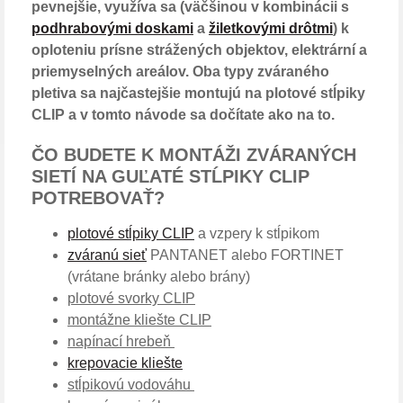
pevnejšie, využíva sa (väčšinou v kombinácii s 
podhrabovými doskami
 a 
žiletkovými drôtmi
) k 
oploteniu prísne strážených objektov, elektrární a 
priemyselných areálov. Oba typy zváraného 
pletiva sa najčastejšie montujú na plotové stĺpiky 
CLIP a v tomto návode sa dočítate ako na to.
ČO BUDETE K MONTÁŽI ZVÁRANÝCH 
SIETÍ NA GUĽATÉ STĹPIKY CLIP 
POTREBOVAŤ? 
plotové stĺpiky CLIP
 a vzpery k stĺpikom 
zváranú sieť
 PANTANET alebo FORTINET 
(vrátane bránky alebo brány) 
plotové svorky CLIP
montážne kliešte CLIP
napínací hrebeň 
krepovacie kliešte
stĺpikovú vodováhu 