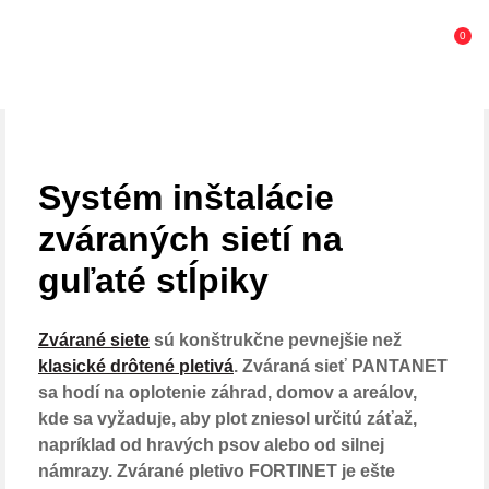
0
Systém inštalácie
zváraných sietí na
guľaté stĺpiky
Zvárané siete
 sú konštrukčne pevnejšie než 
klasické drôtené pletivá
. Zváraná sieť PANTANET 
sa hodí na oplotenie záhrad, domov a areálov, 
kde sa vyžaduje, aby plot zniesol určitú záťaž, 
napríklad od hravých psov alebo od silnej 
námrazy. Zvárané pletivo FORTINET je ešte 