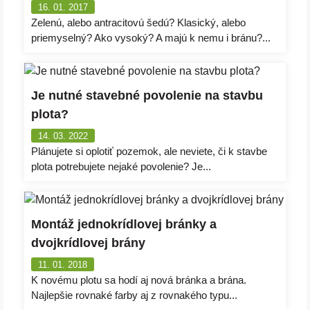
16. 01. 2017
Zelenú, alebo antracitovú šedú? Klasický, alebo
priemyselný? Ako vysoký? A majú k nemu i bránu?...
Je nutné stavebné povolenie na stavbu
plota?
14. 03. 2022
Plánujete si oplotiť pozemok, ale neviete, či k stavbe
plota potrebujete nejaké povolenie? Je...
Montáž jednokrídlovej bránky a
dvojkrídlovej brány
11. 01. 2018
K novému plotu sa hodí aj nová bránka a brána.
Najlepšie rovnaké farby aj z rovnakého typu...