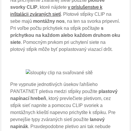
Na prichytenie zváranej siete použite
plotové
svorky CLIP
, ktoré nájdete
v príslušenstve k
inštalácii zváraných sietí
. Plotové stĺpiky CLIP na
sebe majú
montážny nos
, na ten sa svorka pripevní.
Pri voľbe počtu príchytiek na stĺpik počítajte
s
príchytkou na každom alebo každom druhom oku
siete
. Pomocným prvkom pri uchytení siete na
plotový stĺpik môže byť poplastovaný viazací drôt.
Pre vypnutie jednotlivých úsekov ľahšieho
PANTATNET pletiva medzi stĺpiky použite
plastový
napínací hrebeň
, ktorý prevlečiete pletivom, cez
stĺpik sieť napnite a pomocou CLIP svoriek a
montážnych klieští napevno prichytíte k stĺpiku. Pre
pevnejšie typy zváraných sietí použite
lanový
napinák
. Pravdepodobne pletivo ani tak nebude