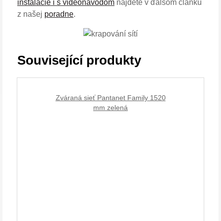
inštalácie i s videonávodom
nájdete v ďalšom článku
z našej
poradne
.
Související produkty
Zváraná sieť Pantanet Family 1520
mm zelená