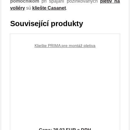
pomocníkom
pri spájaní pozinkovaných
pletív na
voliéry
sú
kliešte Casanet
.
Související produkty
Kliešte PRIMA pre montáž pletiva