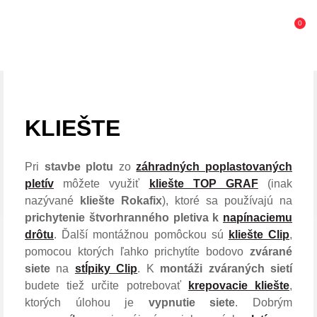
0
KLIEŠTE
Pri
stavbe plotu
zo
záhradných poplastovaných
pletív
môžete využiť
kliešte TOP GRAF
(inak
nazývané
kliešte Rokafix
), ktoré sa používajú na
prichytenie štvorhranného pletiva k
napínaciemu
drôtu
. Ďalší montážnou pomôckou sú
kliešte Clip
,
pomocou ktorých ľahko prichytíte bodovo
zvárané
siete
na
stĺpiky Clip
. K
montáži zváraných sietí
budete tiež určite potrebovať
krepovacie kliešte
,
ktorých úlohou je
vypnutie siete
. Dobrým