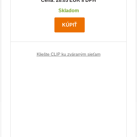
Cena: 28.03 EUR s DPH
Skladom
KÚPIŤ
Kliešte CLIP ku zváraným sieťam