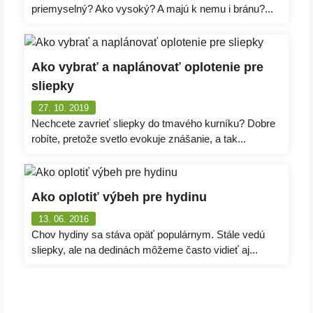
priemyselný? Ako vysoký? A majú k nemu i bránu?...
Ako vybrať a naplánovať oplotenie pre
sliepky
27. 10. 2019
Nechcete zavrieť sliepky do tmavého kurníku? Dobre
robíte, pretože svetlo evokuje znášanie, a tak...
Ako oplotiť výbeh pre hydinu
13. 06. 2016
Chov hydiny sa stáva opäť populárnym. Stále vedú
sliepky, ale na dedinách môžeme často vidieť aj...