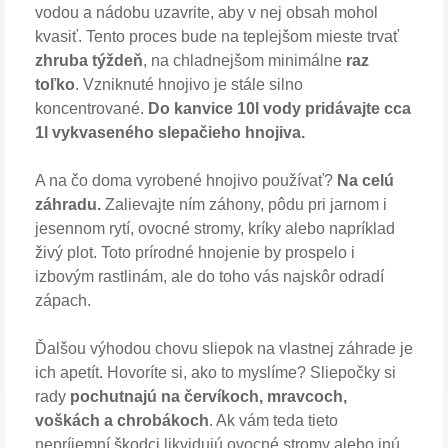
vodou a nádobu uzavrite, aby v nej obsah mohol
kvasiť. Tento proces bude na teplejšom mieste trvať
zhruba týždeň
, na chladnejšom minimálne
raz
toľko
. Vzniknuté hnojivo je stále silno
koncentrované.
Do kanvice 10l vody pridávajte cca
1l vykvaseného slepačieho hnojiva.
A na čo doma vyrobené hnojivo používať?
Na celú
záhradu.
Zalievajte ním záhony, pôdu pri jarnom i
jesennom rytí, ovocné stromy, kríky alebo napríklad
živý plot. Toto prírodné hnojenie by prospelo i
izbovým rastlinám, ale do toho vás najskôr odradí
zápach.
Ďalšou výhodou chovu sliepok na vlastnej záhrade je
ich apetít. Hovoríte si, ako to myslíme? Sliepočky si
rady
pochutnajú na červíkoch, mravcoch,
voškách a chrobákoch
. Ak vám teda tieto
nepríjemní škodci likvidujú ovocné stromy alebo inú