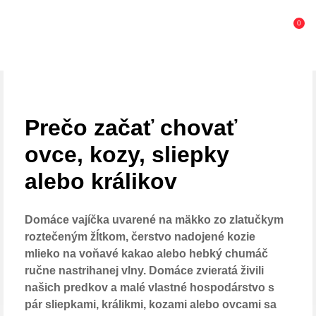
0
Prečo začať chovať
ovce, kozy, sliepky
alebo králikov
Domáce vajíčka uvarené na mäkko zo zlatučkym
roztečeným žĺtkom, čerstvo nadojené kozie
mlieko na voňavé kakao alebo hebký chumáč
ručne nastrihanej vlny. Domáce zvieratá živili
našich predkov a malé vlastné hospodárstvo s
pár sliepkami, králikmi, kozami alebo ovcami sa