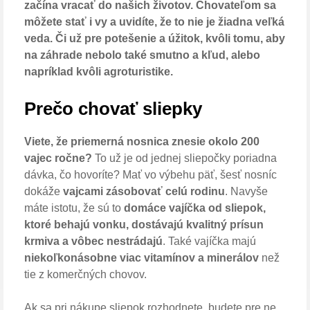
začína vracať do našich životov. Chovateľom sa
môžete stať i vy a uvidíte, že to nie je žiadna veľká
veda. Či už pre potešenie a úžitok, kvôli tomu, aby
na záhrade nebolo také smutno a kľud, alebo
napríklad kvôli agroturistike.
Prečo chovať sliepky
Viete, že priemerná nosnica znesie okolo 200
vajec ročne?
To už je od jednej sliepočky poriadna
dávka, čo hovoríte? Mať vo výbehu päť, šesť nosníc
dokáže
vajcami zásobovať celú rodinu
. Navyše
máte istotu, že sú to
domáce vajíčka od sliepok,
ktoré behajú vonku, dostávajú kvalitný prísun
krmiva a vôbec nestrádajú
. Také vajíčka majú
niekoľkonásobne viac vitamínov a minerálov
než
tie z komerčných chovov.
Ak sa pri nákupe sliepok rozhodnete, budete pre ne