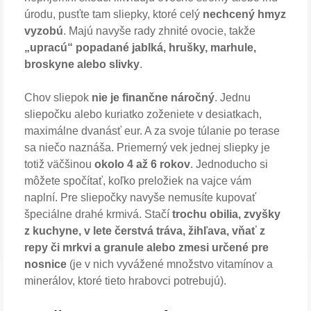
úrodu, pusťte tam sliepky, ktoré celý
nechcený hmyz
vyzobú
. Majú navyše rady zhnité ovocie, takže
„upracú“ popadané jablká, hrušky, marhule,
broskyne alebo slivky
.
Chov sliepok
nie je finančne náročný
. Jednu
sliepočku alebo kuriatko zoženiete v desiatkach,
maximálne dvanásť eur. A za svoje túlanie po terase
sa niečo naznáša. Priemerný vek jednej sliepky je
totiž väčšinou
okolo 4 až 6 rokov
. Jednoducho si
môžete spočítať, koľko preložiek na vajce vám
naplní. Pre sliepočky navyše nemusíte kupovať
špeciálne drahé krmivá. Stačí
trochu obilia, zvyšky
z kuchyne, v lete čerstvá tráva, žihľava, vňať z
repy či mrkvi a granule alebo zmesi určené pre
nosnice
(je v nich vyvážené množstvo vitamínov a
minerálov, ktoré tieto hrabovci potrebujú).