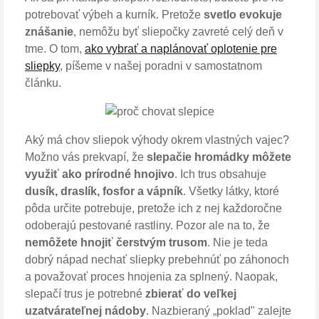
potrebovať výbeh a kurník. Pretože
svetlo evokuje
znášanie
, nemôžu byť sliepočky zavreté celý deň v
tme. O tom,
ako vybrať a naplánovať oplotenie pre
sliepky
, píšeme v našej poradni v samostatnom
článku.
Aký má chov sliepok výhody okrem vlastných vajec?
Možno vás prekvapí, že
slepačie hromádky môžete
využiť ako prírodné hnojivo
. Ich trus obsahuje
dusík, draslík, fosfor a vápník
. Všetky látky, ktoré
pôda určite potrebuje, pretože ich z nej každoročne
odoberajú pestované rastliny. Pozor ale na to, že
nemôžete hnojiť čerstvým trusom
. Nie je teda
dobrý nápad nechať sliepky prebehnúť po záhonoch
a považovať proces hnojenia za splnený. Naopak,
slepačí trus je potrebné
zbierať do veľkej
uzatvárateľnej nádoby
. Nazbieraný „poklad" zalejte