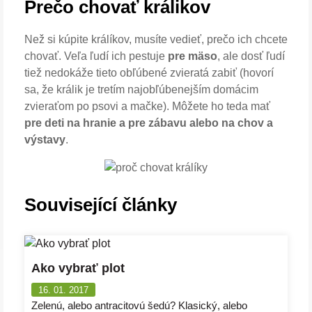
Prečo chovať králikov
Než si kúpite králíkov, musíte vedieť, prečo ich chcete
chovať. Veľa ľudí ich pestuje
pre mäso
, ale dosť ľudí
tiež nedokáže tieto obľúbené zvieratá zabiť (hovorí
sa, že králik je tretím najobľúbenejším domácim
zvieraťom po psovi a mačke). Môžete ho teda mať
pre deti na hranie a pre zábavu alebo na chov a
výstavy
.
Související články
Ako vybrať plot
16. 01. 2017
Zelenú, alebo antracitovú šedú? Klasický, alebo