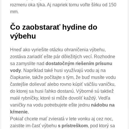
rozmeru oka týka. Aj napriek tomu voľte šírku od 150
mm.
Čo zaobstarať hydine do
výbehu
Hneď ako vyriešite otázku ohraničenia výbehu,
zostáva zariadiť ešte pár dôležitých vecí. Rozhodne
sa zamyslite nad
dostatočným riešením prísunu
vody
. Napríklad také husi využívajú vodu aj na
člapkanie, takže počítajte s tým, že buď musíte vodu
častejšie dolievať alebo rovno kúpiť väčšiu vaničku,
do ktorej sa husi ľahko dostanú. Výborné sú taktiež
malé rybníčky, ktoré si môže dovoliť každý. Vedľa
vaničky na vodu potrebujete ešte jednu
nádobu na
kŕmenie.
Pokiaľ chcete mať zvieratá v lete vonku aj cez noc,
zaistite im časť výbehu
s prístreškom
, pod ktorý sa