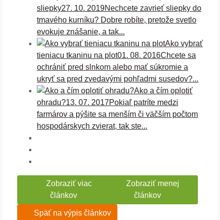
sliepky
27. 10. 2019
Nechcete zavrieť sliepky do
tmavého kurníku? Dobre robíte, pretože svetlo
evokuje znášanie, a tak...
Ako vybrať
tieniacu tkaninu na plot
01. 08. 2016
Chcete sa
ochrániť pred slnkom alebo mať súkromie a
ukryť sa pred zvedavými pohľadmi susedov?...
Ako a čím oplotiť
ohradu?
13. 07. 2017
Pokiaľ patríte medzi
farmárov a pýšite sa menším či väčším počtom
hospodárskych zvierat, tak ste...
Zobraziť viac
Zobraziť menej
článkov
článkov
Späť na výpis článkov