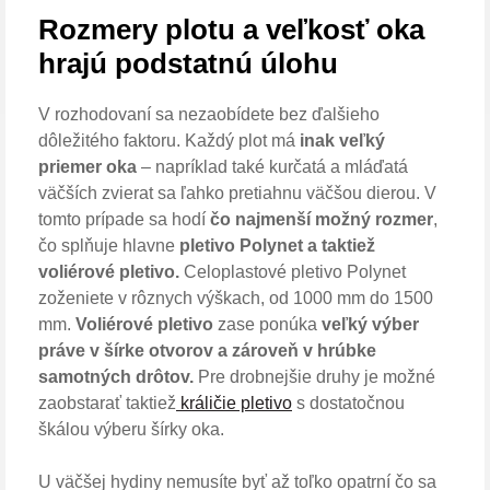
Rozmery plotu a veľkosť oka
hrajú podstatnú úlohu
V rozhodovaní sa nezaobídete bez ďalšieho
dôležitého faktoru. Každý plot má
inak veľký
priemer oka
– napríklad také kurčatá a mláďatá
väčších zvierat sa ľahko pretiahnu väčšou dierou. V
tomto prípade sa hodí
čo najmenší možný rozmer
,
čo splňuje hlavne
pletivo Polynet a taktiež
voliérové pletivo.
Celoplastové pletivo Polynet
zoženiete v rôznych výškach, od 1000 mm do 1500
mm.
Voliérové pletivo
zase ponúka
veľký výber
práve v šírke otvorov a zároveň v hrúbke
samotných drôtov.
Pre drobnejšie druhy je možné
zaobstarať taktiež
králičie pletivo
s dostatočnou
škálou výberu šírky oka.
U väčšej hydiny nemusíte byť až toľko opatrní čo sa