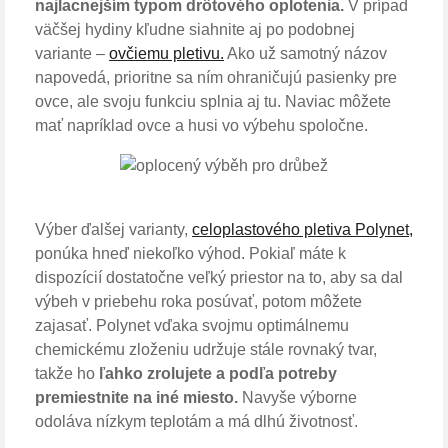
najlacnejším typom drôtového oplotenia.
V prípad
väčšej hydiny kľudne siahnite aj po podobnej
variante –
ovčiemu pletivu.
Ako už samotný názov
napovedá, prioritne sa ním ohraničujú pasienky pre
ovce, ale svoju funkciu splnia aj tu. Naviac môžete
mať napríklad ovce a husi vo výbehu spoločne.
Výber ďalšej varianty,
celoplastového pletiva Polynet,
ponúka hneď niekoľko výhod. Pokiaľ máte k
dispozícií dostatočne veľký priestor na to, aby sa dal
výbeh v priebehu roka posúvať, potom môžete
zajasať. Polynet vďaka svojmu optimálnemu
chemickému zloženiu udržuje stále rovnaký tvar,
takže ho
ľahko zrolujete a podľa potreby
premiestnite na iné miesto.
Navyše výborne
odoláva nízkym teplotám a má dlhú životnosť.