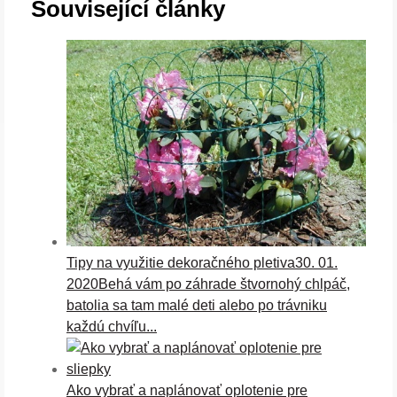
Související články
Tipy na využitie dekoračného pletiva
30. 01.
2020
Behá vám po záhrade štvornohý chlpáč,
batolia sa tam malé deti alebo po trávniku
každú chvíľu...
Ako vybrať a naplánovať oplotenie pre