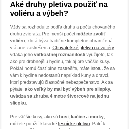
Aké druhy pletiva použiť na
voliéru a výbeh?
Vždy sa rozhodujte podľa druhu a počtu chovaného
druhu zvieraťa. Pre menší počet
môžete zvoliť
voliéru
, ktorá býva tradične kompletne ohraničená
vrátane zastrešenia.
Chovateľské pletivo na voliéry
vďaka jeho
veľkostnej rozmanitosti
využijete, tak
ako pre drobnejšiu hydinu, tak aj pre väčšie kusy.
Pokiaľ hornú časť plne zastrešíte, máte istotu. že sa
vám k hydine nedostanú napríklad kuny a dravci,
ktorí predstavujú čiastočné nebezpečenstvo. Ak sa
pýtate,
ako veľký by mal byť výbeh pre sliepky,
uvádza sa zhruba 4 metre štvorcové na jednu
sliepku.
Pre väčšie kusy, ako sú
husi
,
kačice
a
morky
,
môžete použiť klasické
lesnícke pletivo
. Patrí k