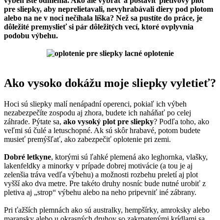
výbeh iste odmenia. Ako ale vybrať a postaviť pletivový plot
pre sliepky, aby neprelietavali, nevyhrabávali diery pod plotom
alebo na ne v noci nečíhala líška? Než sa pustíte do práce, je
dôležité premyslieť si pár dôležitých vecí, ktoré ovplyvnia
podobu výbehu.
Ako vysoko dokážu moje sliepky vyletieť?
Hoci sú sliepky malí nenápadní operenci, pokiaľ ich výbeh
nezabezpečíte zospodu aj zhora, budete ich naháňať po celej
záhrade. Pýtate sa,
ako vysoký plot pre sliepky
? Podľa toho, ako
veľmi sú čulé a letuschopné. Ak sú skôr hrabavé, potom budete
musieť premýšľať, ako zabezpečiť oplotenie pri zemi.
Dobré letkyne
, ktorými sú ľahké plemená ako leghornka, vlašky,
lakenfeldky a minorky v prípade dobrej motivácie (a tou je aj
zelenšia tráva vedľa výbehu) a možnosti rozbehu preletí aj plot
vyšší ako dva metre. Pre takéto druhy nosníc bude nutné urobiť z
pletiva aj „strop“ výbehu alebo na neho pripevniť iné zábrany.
Pri ťažších plemnách ako sú australky, hempšírky, amroksky alebo
maransky alebo u okrasných druhov so zakrpatenými krídlami sa