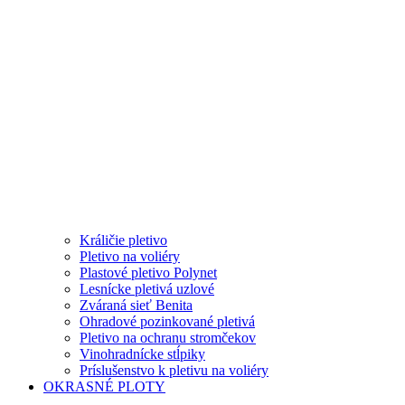
Králičie pletivo
Pletivo na voliéry
Plastové pletivo Polynet
Lesnícke pletivá uzlové
Zváraná sieť Benita
Ohradové pozinkované pletivá
Pletivo na ochranu stromčekov
Vinohradnícke stĺpiky
Príslušenstvo k pletivu na voliéry
OKRASNÉ PLOTY