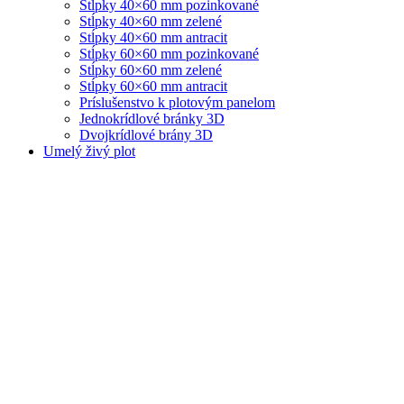
Stĺpky 40×60 mm pozinkované
Stĺpky 40×60 mm zelené
Stĺpky 40×60 mm antracit
Stĺpky 60×60 mm pozinkované
Stĺpky 60×60 mm zelené
Stĺpky 60×60 mm antracit
Príslušenstvo k plotovým panelom
Jednokrídlové bránky 3D
Dvojkrídlové brány 3D
Umelý živý plot