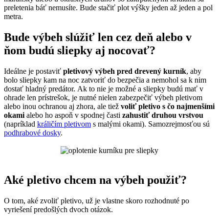
preletenia báť nemusíte. Bude stačiť plot výšky jeden až jeden a pol
metra.
Bude výbeh slúžiť len cez deň alebo v
ňom budú sliepky aj nocovať?
Ideálne je postaviť
pletivový výbeh pred drevený kurník
, aby
bolo sliepky kam na noc zatvoriť do bezpečia a nemohol sa k nim
dostať hladný predátor. Ak to nie je možné a sliepky budú mať v
ohrade len prístrešok, je nutné nielen zabezpečiť výbeh pletivom
alebo inou ochranou aj zhora, ale tiež
voliť pletivo s čo najmenšími
okami
alebo ho aspoň v spodnej časti
zahustiť druhou vrstvou
(napríklad
králičím pletivom
s malými okami). Samozrejmosťou sú
podhrabové dosky
.
Aké pletivo chcem na výbeh použiť?
O tom, aké zvoliť pletivo, už je vlastne skoro rozhodnuté po
vyriešení predošlých dvoch otázok.