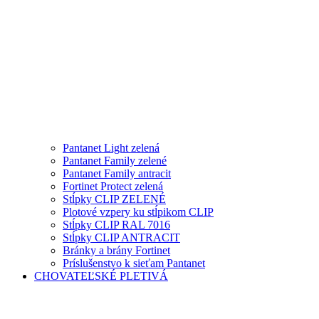
Pantanet Light zelená
Pantanet Family zelené
Pantanet Family antracit
Fortinet Protect zelená
Stĺpky CLIP ZELENÉ
Plotové vzpery ku stĺpikom CLIP
Stĺpky CLIP RAL 7016
Stĺpky CLIP ANTRACIT
Bránky a brány Fortinet
Príslušenstvo k sieťam Pantanet
CHOVATEĽSKÉ PLETIVÁ