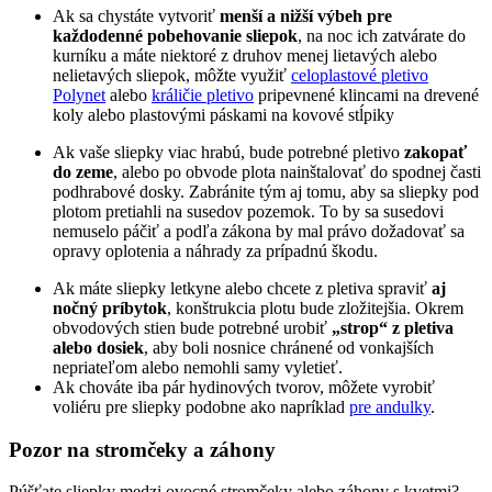
Ak sa chystáte vytvoriť
menší a nižší výbeh pre
každodenné pobehovanie sliepok
, na noc ich zatvárate do
kurníku a máte niektoré z druhov menej lietavých alebo
nelietavých sliepok, môžte využiť
celoplastové pletivo
Polynet
alebo
králičie pletivo
pripevnené klincami na drevené
koly alebo plastovými páskami na kovové stĺpiky
Ak vaše sliepky viac hrabú, bude potrebné pletivo
zakopať
do zeme
, alebo po obvode plota nainštalovať do spodnej časti
podhrabové dosky. Zabránite tým aj tomu, aby sa sliepky pod
plotom pretiahli na susedov pozemok. To by sa susedovi
nemuselo páčiť a podľa zákona by mal právo dožadovať sa
opravy oplotenia a náhrady za prípadnú škodu.
Ak máte sliepky letkyne alebo chcete z pletiva spraviť
aj
nočný príbytok
, konštrukcia plotu bude zložitejšia. Okrem
obvodových stien bude potrebné urobiť
„strop“ z pletiva
alebo dosiek
, aby boli nosnice chránené od vonkajších
nepriateľom alebo nemohli samy vyletieť.
Ak chováte iba pár hydinových tvorov, môžete vyrobiť
voliéru pre sliepky podobne ako napríklad
pre andulky
.
Pozor na stromčeky a záhony
Púšťate sliepky medzi ovocné stromčeky alebo záhony s kvetmi?