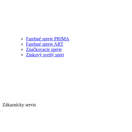
Farebné spreje PRIMA
Farebné spreje ART
Značkovacie spreje
Zinkový svetlý sprej
Zákaznícky servis