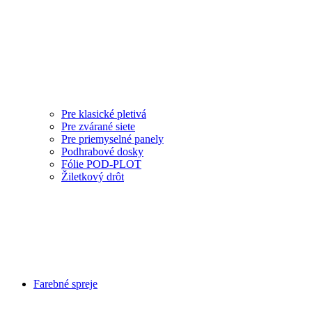
Pre klasické pletivá
Pre zvárané siete
Pre priemyselné panely
Podhrabové dosky
Fólie POD-PLOT
Žiletkový drôt
Farebné spreje