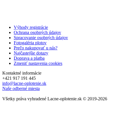
Výhody registrácie
Ochrana osobných údajov
Spracovanie osobných údajov
Fotogaléria plotov
Prečo nakupovať u nás?
Najčastejšie dotazy
Doprava a platba
Zmeniť nastavenia cookies
Kontaktné informácie
+421 917 191 445
info@lacne-oplotenie.sk
Naše odberné miesta
Všetky práva vyhradené Lacne-oplotenie.sk © 2019
-2026