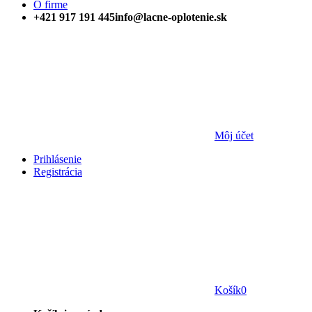
O firme
+421 917 191 445
info@lacne-oplotenie.sk
Môj účet
Prihlásenie
Registrácia
Košík
0