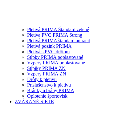
Pletivá PRIMA Štandard zelené
Pletiva PVC PRIMA Strong
Pletivá PRIMA štandard antracit
Pletivá pozink PRIMA
Pletivá s PVC drôtom
Stĺpky PRIMA poplastované
Vzpery PRIMA poplastované
Stĺpiky PRIMA ZN
Vzpery PRIMA ZN
Drôty k pletivu
Príslušenstvo k pletivu
Bránky a brány PRIMA
Oplotenie športovísk
ZVÁRANÉ SIETE