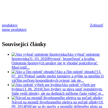
produktov
Zobraziť
mene produktov
Související články
Ako vybrať oplotenie
športoviska
31. 03. 2020
Pevnosť, bezpečnosť a kvalita.
Oplotenie športových areálov nie je vhodné podceňovať.
Musí totiž...
Ako a čím oplotiť ohradu?
13.
07. 2017
Pokiaľ patríte medzi farmárov a pýšite sa menším či
väčším počtom hospodárskych zvierat, tak ste...
Ako oplotiť výbeh pre
hydinu
13. 06. 2016
Chov hydiny sa stáva opäť populárnym.
Stále vedú sliepky, ale na dedinách môžeme často vidieť aj...
Návod na montáž štvorhranného pletiva na guľaté stĺpiky
19.
09. 2014
Púšťate sa do stavby a montáže drôteného plotu na