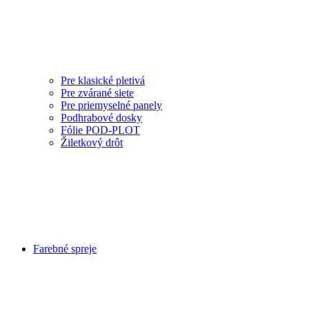
Pre klasické pletivá
Pre zvárané siete
Pre priemyselné panely
Podhrabové dosky
Fólie POD-PLOT
Žiletkový drôt
Farebné spreje