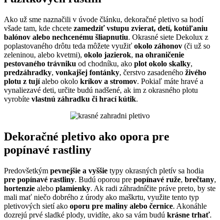
Ako už sme naznačili v úvode článku, dekoračné pletivo sa hodí
všade tam, kde chcete
zamedziť vstupu zvierat, detí, kotúľaniu
balónov alebo nechcenému šliapnutiu
. Okrasné siete Dekolux z
poplastovaného drôtu teda môžete využiť
okolo záhonov
(či už so
zeleninou, alebo kvetmi),
okolo jazierok
,
na ohraničenie
pestovaného trávniku
od chodníku, ako
plot okolo skalky
,
predzáhradky
,
vonkajšej fontánky
, čerstvo zasadeného
živého
plotu z tují
alebo okolo
kríkov a stromov
. Pokiaľ máte hravé a
vynaliezavé deti, určite budú nadšené, ak im z okrasného plotu
vyrobíte
vlastnú záhradku či hrací kútik
.
Dekoračné pletivo ako opora pre
popínavé rastliny
Predovšetkým
pevnejšie a vyššie
typy okrasných pletív sa hodia
pre popínavé rastliny
. Budú oporou pre
popínavé ruže
,
brečtany
,
hortenzie
alebo
plamienky
. Ak radi záhradníčite práve preto, by ste
mali mať niečo dobrého z úrody ako maškrtu, využite tento typ
pletivových sietí ako
oporu pre maliny alebo černice
. Akonáhle
dozrejú prvé sladké plody, uvidíte, ako sa vám budú
krásne trhať
.