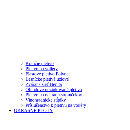
Králičie pletivo
Pletivo na voliéry
Plastové pletivo Polynet
Lesnícke pletivá uzlové
Zváraná sieť Benita
Ohradové pozinkované pletivá
Pletivo na ochranu stromčekov
Vinohradnícke stĺpiky
Príslušenstvo k pletivu na voliéry
OKRASNÉ PLOTY