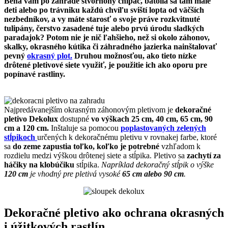
Behá vám po záhrade štvornohý chlpáč, batolia sa tam malé
deti alebo po trávniku každú chvíľu sviští lopta od väčších
nezbedníkov, a vy máte starosť o svoje práve rozkvitnuté
tulipány, čerstvo zasadené tuje alebo prvú úrodu sladkých
paradajok? Potom nie je nič ľahšieho, než si okolo záhonov,
skalky, okrasného kútika či záhradného jazierka nainštalovať
pevný
okrasný plot.
Druhou možnosťou, ako tieto nízke
drôtené pletivové siete využiť, je použitie ich ako oporu pre
popínavé rastliny.
Najpredávanejším okrasným záhonovým pletivom je
dekoračné
pletivo Dekolux
dostupné
vo výškach 25 cm, 40 cm, 65 cm, 90
cm a 120 cm.
Inštaluje sa pomocou
poplastovaných zelených
stĺpikoch
určených k dekoračnému pletivu v rovnakej farbe, ktoré
sa
do zeme zapustia toľko, koľko je potrebné
vzhľadom k
rozdielu medzi výškou drôtenej siete a stĺpika. Pletivo sa
zachytí za
háčiky na klobúčiku
stĺpika.
Napríklad dekoračný stĺpik o výške
120 cm
je vhodný pre pletivá vysoké
65 cm alebo 90 cm
.
Dekoračné pletivo ako ochrana okrasných
i úžitkových rastlín