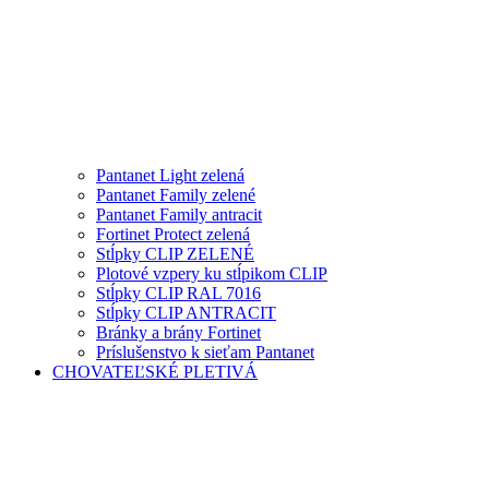
Pantanet Light zelená
Pantanet Family zelené
Pantanet Family antracit
Fortinet Protect zelená
Stĺpky CLIP ZELENÉ
Plotové vzpery ku stĺpikom CLIP
Stĺpky CLIP RAL 7016
Stĺpky CLIP ANTRACIT
Bránky a brány Fortinet
Príslušenstvo k sieťam Pantanet
CHOVATEĽSKÉ PLETIVÁ