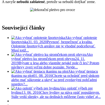
A navyše
nebudú zablatené
, pretože sa nebudú dotýkať zeme.
Související články
Ako vybrať oplotenie
športoviska
31. 03. 2020
Pevnosť, bezpečnosť a kvalita.
Oplotenie športových areálov nie je vhodné podceňovať.
Musí totiž...
Ako
vybrať pletivo ku stromčekom proti ohryzu
24. 11.
2019
Bývate u lesa alebo vlastníte nejaké pole či les? Potom
návštevy zveri veľmi dobre poznáte. Nejde...
Ako vybrať tieniacu
tkaninu na plot
01. 08. 2016
Chcete sa ochrániť pred slnkom
alebo mať súkromie a ukryť sa pred zvedavými pohľadmi
susedov?...
Ako oplotiť výbeh pre
hydinu
13. 06. 2016
Chov hydiny sa stáva opäť populárnym.
Stále vedú sliepky, ale na dedinách môžeme často vidieť aj...