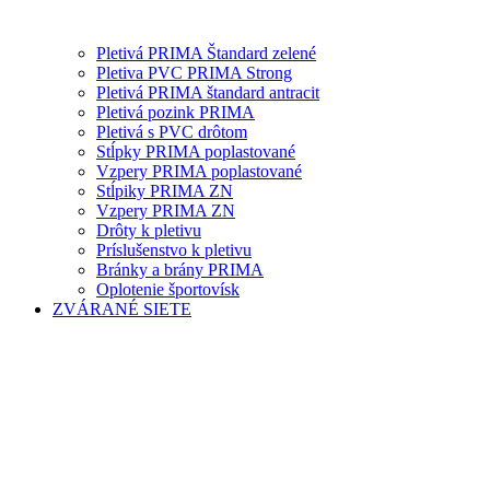
Pletivá PRIMA Štandard zelené
Pletiva PVC PRIMA Strong
Pletivá PRIMA štandard antracit
Pletivá pozink PRIMA
Pletivá s PVC drôtom
Stĺpky PRIMA poplastované
Vzpery PRIMA poplastované
Stĺpiky PRIMA ZN
Vzpery PRIMA ZN
Drôty k pletivu
Príslušenstvo k pletivu
Bránky a brány PRIMA
Oplotenie športovísk
ZVÁRANÉ SIETE