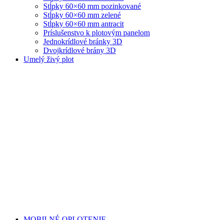
Stĺpky 60×60 mm pozinkované
Stĺpky 60×60 mm zelené
Stĺpky 60×60 mm antracit
Príslušenstvo k plotovým panelom
Jednokrídlové bránky 3D
Dvojkrídlové brány 3D
Umelý živý plot
MOBILNÉ OPLOTENIE