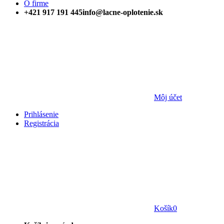
O firme
+421 917 191 445
info@lacne-oplotenie.sk
Môj účet
Prihlásenie
Registrácia
Košík
0