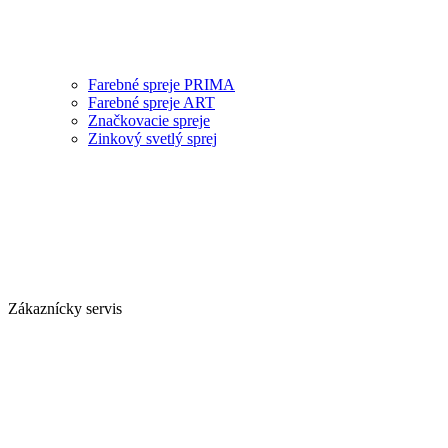
Farebné spreje PRIMA
Farebné spreje ART
Značkovacie spreje
Zinkový svetlý sprej
Zákaznícky servis