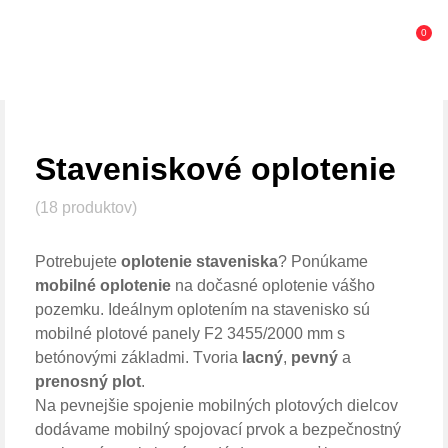
0
Staveniskové oplotenie
(18 produktov)
Potrebujete
oplotenie staveniska
? Ponúkame
mobilné oplotenie
na dočasné oplotenie vášho
pozemku. Ideálnym oplotením na stavenisko sú
mobilné plotové panely F2 3455/2000 mm s
betónovými základmi. Tvoria
lacný
,
pevný
a
prenosný plot
.
Na pevnejšie spojenie mobilných plotových dielcov
dodávame mobilný spojovací prvok a bezpečnostný