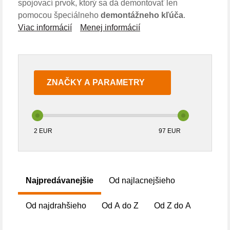
spojovací prvok, ktorý sa dá demontovať len
pomocou špeciálneho
demontážneho kľúča
.
Viac informácií
Menej informácií
ZNAČKY A PARAMETRY
2
EUR
97
EUR
Najpredávanejšie
Od najlacnejšieho
Od najdrahšieho
Od A do Z
Od Z do A