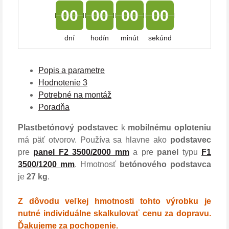
00
00
00
00
dní
hodín
minút
sekúnd
Popis a parametre
Hodnotenie
3
Potrebné na montáž
Poradňa
Plastbetónový podstavec
k
mobilnému oploteniu
má päť otvorov. Používa sa hlavne ako
podstavec
pre
panel F2 3500/2000 mm
a pre
panel
typu
F1
3500/1200 mm
. Hmotnosť
betónového podstavca
je
27 kg
.
Z dôvodu veľkej hmotnosti tohto výrobku je
nutné individuálne skalkulovať cenu za dopravu.
Ďakujeme za pochopenie.