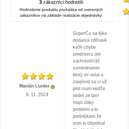
3
zákazníci hodnotili
Hodnotenie produktu pochádza od overených
zákazníkov na základe realizácie objednávky.
SuperČo sa týka
dodania zdĺhavé
kvôli chybe
prepravcu ale
zachránilVáš
zamestnanec
ktorý mi volal a
zaujímal sa ci už
Marián Lunter
plot mam keďže
8. 11. 2024
vedel ze tam
majú dáky
problém a to
podotýkam že
som si objednal