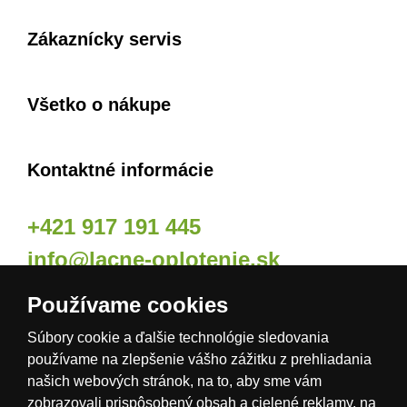
Zákaznícky servis
Všetko o nákupe
Kontaktné informácie
+421 917 191 445
info@lacne-oplotenie.sk
Používame cookies
Naše odberné miesta
Súbory cookie a ďalšie technológie sledovania
používame na zlepšenie vášho zážitku z prehliadania
našich webových stránok, na to, aby sme vám
zobrazovali prispôsobený obsah a cielené reklamy, na