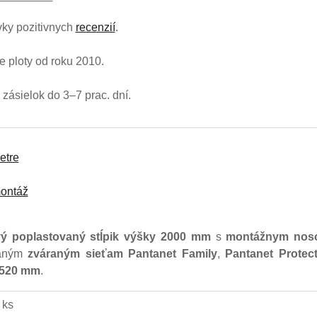
ky pozitivnych
recenzií
.
 ploty od roku 2010.
zásielok do 3–7 prac. dní.
etre
ontáž
ý poplastovaný stĺpik výšky 2000 mm
s
montážnym no
vaným
zváraným sieťam Pantanet Family
,
Pantanet Protec
1520 mm
.
 ks