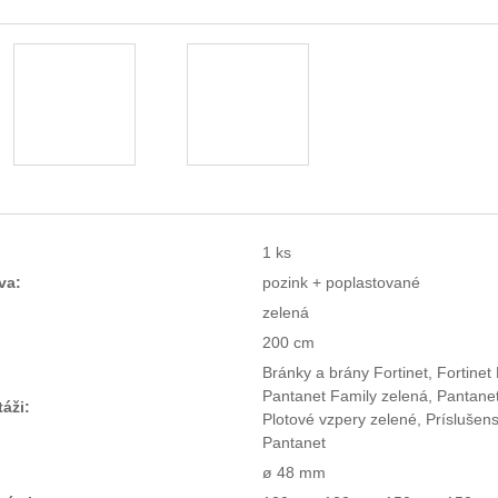
1 ks
va:
pozink + poplastované
zelená
200 cm
Bránky a brány Fortinet, Fortinet 
Pantanet Family zelená, Pantanet
áži:
Plotové vzpery zelené, Príslušen
Pantanet
ø 48 mm