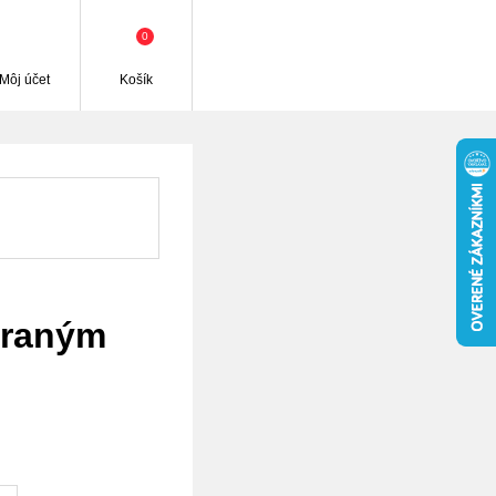
0
Môj účet
Košík
áraným