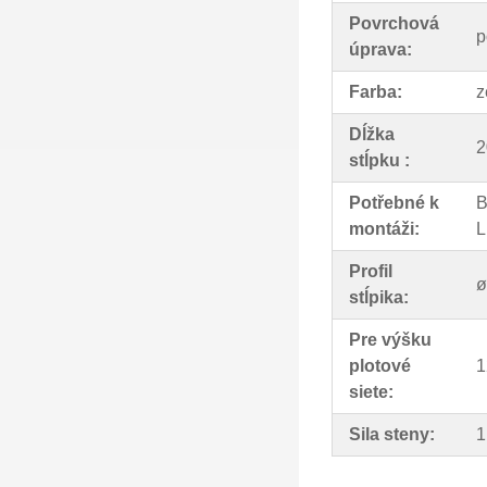
Povrchová
p
úprava:
Farba:
z
Dĺžka
2
stĺpku :
Potřebné k
B
montáži:
L
Profil
ø
stĺpika:
Pre výšku
plotové
1
siete:
Sila steny:
1