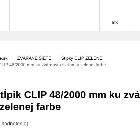
Info
e.sk
ZVÁRANÉ SIETE
Stĺpky CLIP ZELENÉ
k CLIP 48/2000 mm ku zváraným sieťam v zelenej farbe
stĺpik CLIP 48/2000 mm ku zv
zelenej farbe
 hodnotenie
)