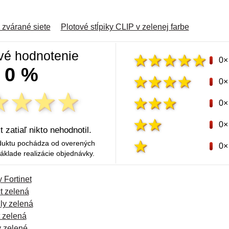
 zvárané siete
Plotové stĺpiky CLIP v zelenej farbe
vé hodnotenie
0×
0 %
0×
0×
0×
 zatiaľ nikto nehodnotil.
duktu pochádza od overených
0×
áklade realizácie objednávky.
 Fortinet
ct zelená
ly zelená
 zelená
y zelené