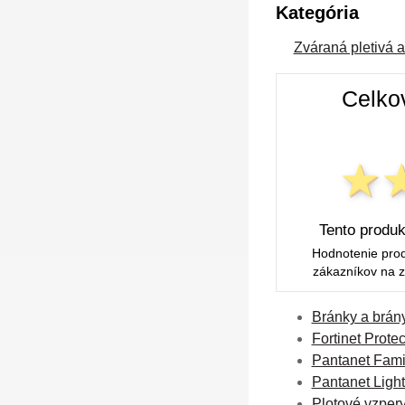
Kategória
Zváraná pletivá a
Celko
Tento produkt
Hodnotenie pro
zákazníkov na z
Bránky a brány
Fortinet Prote
Pantanet Fami
Pantanet Light
Plotové vzper