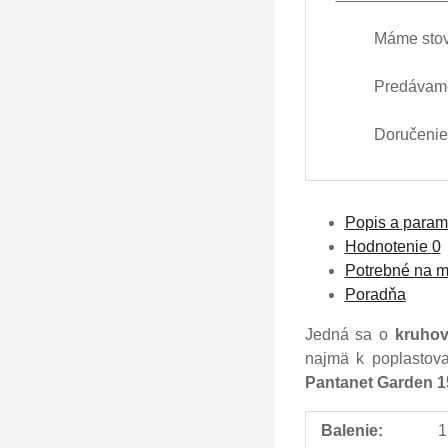
Máme stov
Predávame
Doručenie 
Popis a param
Hodnotenie
0
Potrebné na m
Poradňa
Jedná sa o
kruhov
najmä k poplasto
Pantanet Garden 
Balenie:
1