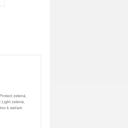
Protect zelená,
 Light zelená,
stvo k sieťam