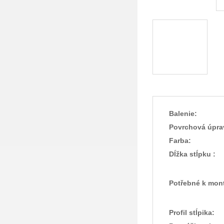
Balenie:
Povrchová úpra
Farba:
Dĺžka stĺpku :
Potřebné k mont
Profil stĺpika: