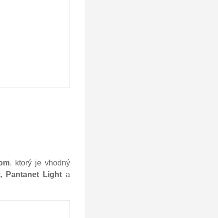
som
, ktorý je vhodný
t
,
Pantanet Light
a