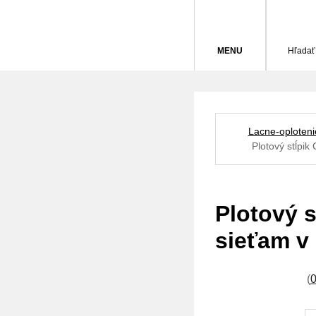
MENU
Hľadať
Lacne-oploteni
Plotový stĺpi
Plotový 
sieťam v 
(
0