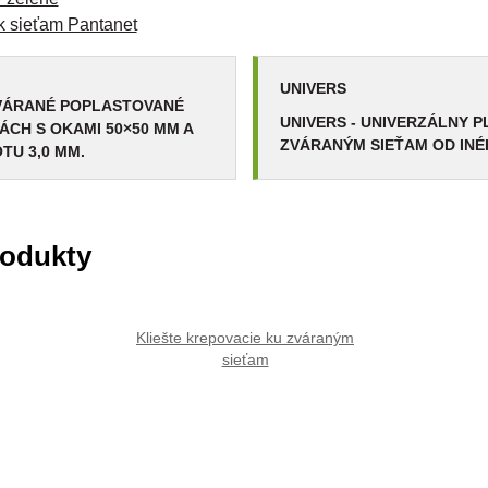
k sieťam Pantanet
UNIVERS
ZVÁRANÉ POPLASTOVANÉ
UNIVERS - UNIVERZÁLNY P
ÁCH S OKAMI 50×50 MM A
ZVÁRANÝM SIEŤAM OD INÉ
TU 3,0 MM.
rodukty
Kliešte krepovacie ku zváraným
sieťam