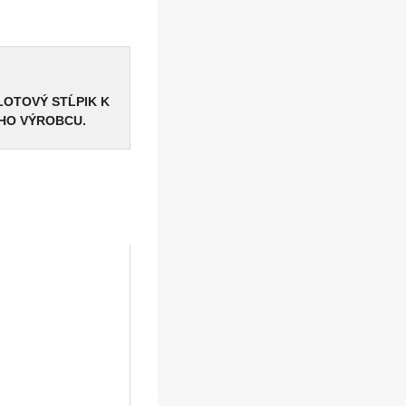
LOTOVÝ STĹPIK K
HO VÝROBCU.
Kliešt