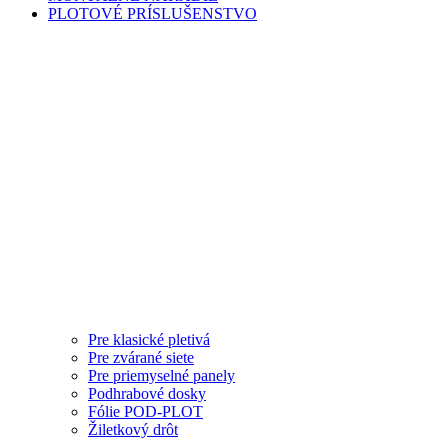
PLOTOVÉ PRÍSLUŠENSTVO
Pre klasické pletivá
Pre zvárané siete
Pre priemyselné panely
Podhrabové dosky
Fólie POD-PLOT
Žiletkový drôt