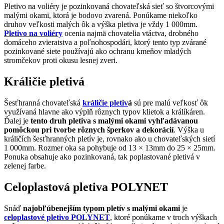
Pletivo na voliéry je pozinkovaná chovateľská sieť so štvorcovými
malými okami, ktorá je bodovo zvarená. Ponúkame niekoľko
druhov veľkosti malých ôk a výška pletiva je vždy 1 000mm.
Pletivo na voliéry
ocenia najmä chovatelia vtáctva, drobného
domáceho zvieratstva a poľnohospodári, ktorý tento typ zvárané
pozinkované siete používajú ako ochranu kmeňov mladých
stromčekov proti okusu lesnej zveri.
Králičie pletivá
Šesťhranná chovateľská
králičie pletiv
á
sú pre malú veľkosť ôk
využívaná hlavne ako výplň rôznych typov klietok a králíkáren.
Ďalej je
tento druh pletiva s malými okami vyhľadávanou
pomôckou pri tvorbe rôznych šperkov a dekorácií
. Výška u
králičích šesťhranných pletív je, rovnako ako u chovateľských sietí
1 000mm. Rozmer oka sa pohybuje od 13 × 13mm do 25 × 25mm.
Ponuka obsahuje ako pozinkovaná, tak poplastované pletivá v
zelenej farbe.
Celoplastová pletiva POLYNET
Snáď
najobľúbenejším typom pletív s malými okami
je
celoplastové pletivo POLYNET
, ktoré ponúkame v troch výškach