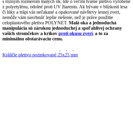
s rôznym rozmerom malých ôk. Ide o veľmi tvárne pletivo vyrobené
z polyetylénu, odolné proti UV žiareniu. Ak bývate v blízkosti lesa
či lúky a trápi vás nečakané a opakované návštevy lesnej zveri,
nemôže vám navrhnúť lepšie riešenie, než je práve použitie
celoplastového pletiva POLYNET.
Malá oka a jednoduchá
manipulácia sú zárukou jednoduchej a spoľahlivej ochrany
vašich stromčekov a kríkov
proti okusu zveri
,
a to za
minimálnu obstarávaciu cenu.
Králičie pletivo pozinkované 25x25 mm