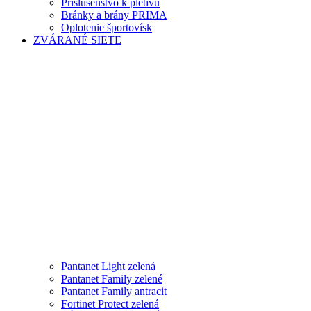
Príslušenstvo k pletivu
Bránky a brány PRIMA
Oplotenie športovísk
ZVÁRANÉ SIETE
Pantanet Light zelená
Pantanet Family zelené
Pantanet Family antracit
Fortinet Protect zelená