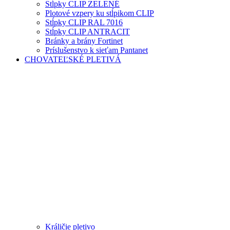
Stĺpky CLIP ZELENÉ
Plotové vzpery ku stĺpikom CLIP
Stĺpky CLIP RAL 7016
Stĺpky CLIP ANTRACIT
Bránky a brány Fortinet
Príslušenstvo k sieťam Pantanet
CHOVATEĽSKÉ PLETIVÁ
Králičie pletivo