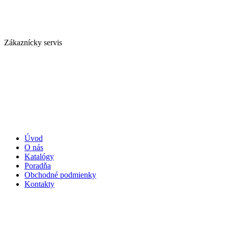
Zákaznícky servis
Úvod
O nás
Katalógy
Poradňa
Obchodné podmienky
Kontakty