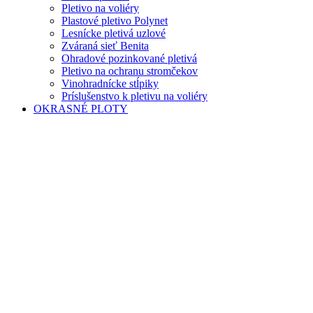
Pletivo na voliéry
Plastové pletivo Polynet
Lesnícke pletivá uzlové
Zváraná sieť Benita
Ohradové pozinkované pletivá
Pletivo na ochranu stromčekov
Vinohradnícke stĺpiky
Príslušenstvo k pletivu na voliéry
OKRASNÉ PLOTY