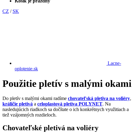
Košík je prázdny
CZ
/
SK
Lacne-
oplotenie.sk
Použitie pletív s malými okami
Do pletív s malými okami radíme
chovateľská pletiva na voliéry
,
králičie pletivá
a
celoplastová pletiva POLYNET
. Na
nasledujúcich riadkoch sa dočítate o ich konkrétnych využitiach a
tiež vzájomných rozdieloch.
Chovateľské pletivá na voliéry