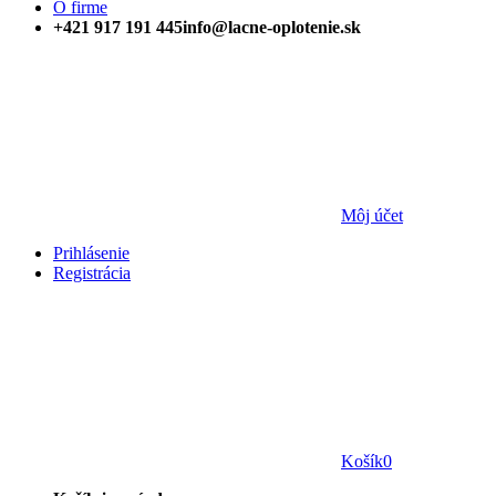
O firme
+421 917 191 445
info@lacne-oplotenie.sk
Môj účet
Prihlásenie
Registrácia
Košík
0