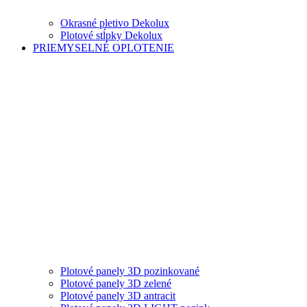
Okrasné pletivo Dekolux
Plotové stĺpky Dekolux
PRIEMYSELNÉ OPLOTENIE
Plotové panely 3D pozinkované
Plotové panely 3D zelené
Plotové panely 3D antracit