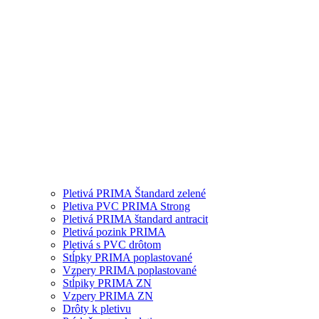
Pletivá PRIMA Štandard zelené
Pletiva PVC PRIMA Strong
Pletivá PRIMA štandard antracit
Pletivá pozink PRIMA
Pletivá s PVC drôtom
Stĺpky PRIMA poplastované
Vzpery PRIMA poplastované
Stĺpiky PRIMA ZN
Vzpery PRIMA ZN
Drôty k pletivu