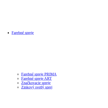
Farebné spreje
Farebné spreje PRIMA
Farebné spreje ART
Značkovacie spreje
Zinkový svetlý sprej