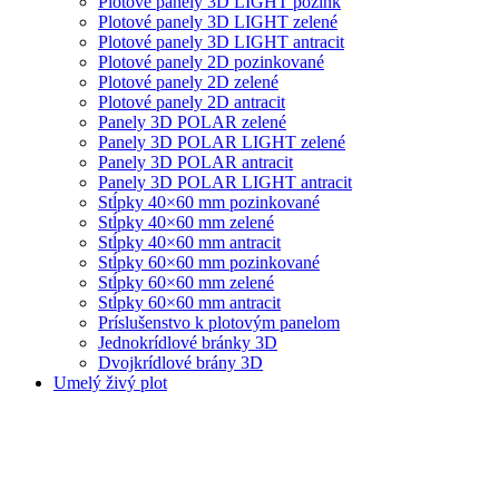
Plotové panely 3D LIGHT pozink
Plotové panely 3D LIGHT zelené
Plotové panely 3D LIGHT antracit
Plotové panely 2D pozinkované
Plotové panely 2D zelené
Plotové panely 2D antracit
Panely 3D POLAR zelené
Panely 3D POLAR LIGHT zelené
Panely 3D POLAR antracit
Panely 3D POLAR LIGHT antracit
Stĺpky 40×60 mm pozinkované
Stĺpky 40×60 mm zelené
Stĺpky 40×60 mm antracit
Stĺpky 60×60 mm pozinkované
Stĺpky 60×60 mm zelené
Stĺpky 60×60 mm antracit
Príslušenstvo k plotovým panelom
Jednokrídlové bránky 3D
Dvojkrídlové brány 3D
Umelý živý plot