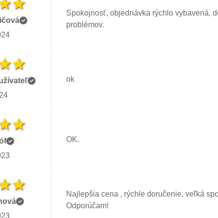
Spokojnosť, objednávka rýchlo vybavená, d
ičová
problémov.
024
ok
žívateľ
024
OK.
óf
023
Najlepšia cena , rýchle doručenie, veľká sp
hová
Odporúčam!
023