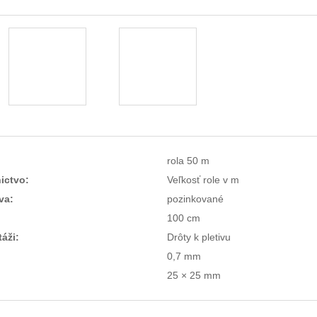
rola 50 m
ictvo:
Veľkosť role v m
va:
pozinkované
100 cm
áži:
Drôty k pletivu
0,7 mm
25 × 25 mm