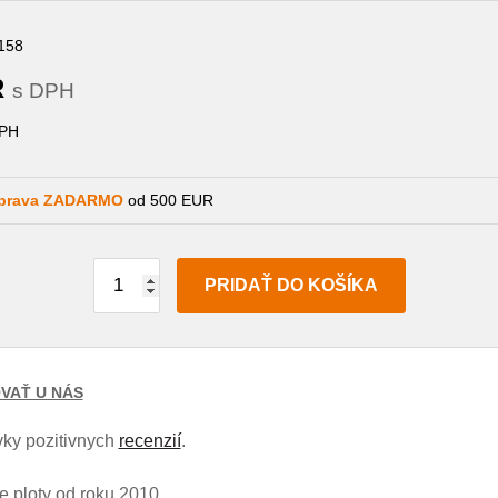
158
R
s DPH
PH
prava ZADARMO
od 500 EUR
PRIDAŤ DO KOŠÍKA
VAŤ U NÁS
ky pozitivnych
recenzií
.
 ploty od roku 2010.