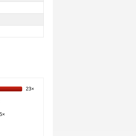
23×
×
5×