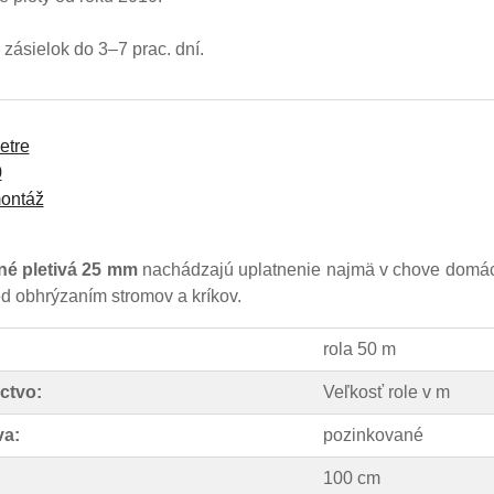
zásielok do 3–7 prac. dní.
etre
0
ontáž
né pletivá 25 mm
nachádzajú uplatnenie najmä v chove domáci
ed obhrýzaním stromov a kríkov.
rola 50 m
ctvo:
Veľkosť role v m
va:
pozinkované
100 cm