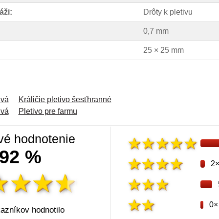
áži:
Drôty k pletivu
0,7 mm
25 × 25 mm
ivá
Králičie pletivo šesťhranné
ivá
Pletivo pre farmu
vé hodnotenie
92 %
2
0×
azníkov hodnotilo