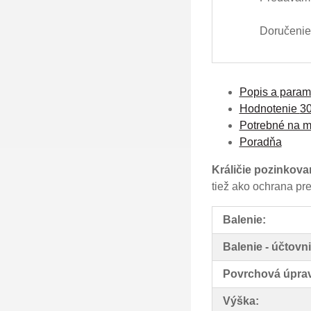
Doručenie 
Popis a param
Hodnotenie
3
Potrebné na m
Poradňa
Králičie pozinkova
tiež ako ochrana pr
Balenie:
Balenie - účtovni
Povrchová úpra
Výška: