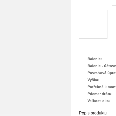
Balenie:
Balenie - účtovn
Povrchová úpra
Výška:
Potřebné k mont
Priemer drôtu:
Veľkosť oka:
Popis produktu