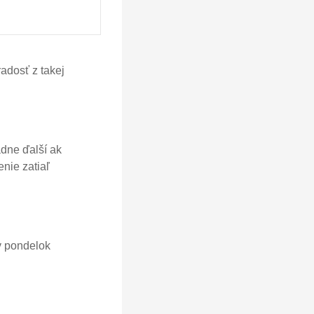
adosť z takej
adne ďalší ak
nie zatiaľ
v pondelok