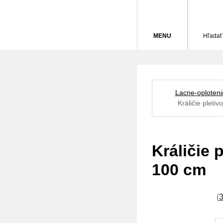
MENU
Hľadať
Lacne-oploteni
Králičie plet
Králičie
100 cm
(
3