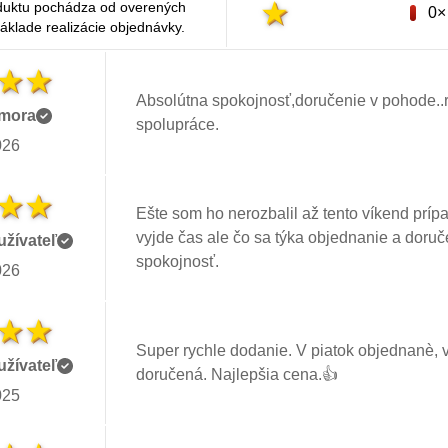
duktu pochádza od overených
0×
áklade realizácie objednávky.
Absolútna spokojnosť,doručenie v pohode..r
mora
spolupráce.
026
Ešte som ho nerozbalil až tento víkend príp
vyjde čas ale čo sa týka objednanie a doruče
žívateľ
spokojnosť.
026
Super rychle dodanie. V piatok objednanè, 
žívateľ
doručená. Najlepšia cena.👍
025