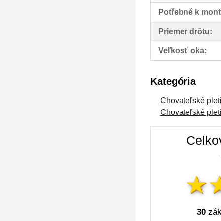
Potřebné k mont
Priemer drôtu:
Veľkosť oka:
Kategória
Chovateľské plet
Chovateľské plet
Celko
30
zák