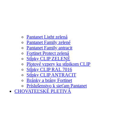
Pantanet Light zelená
Pantanet Family zelené
Pantanet Family antracit
Fortinet Protect zelená
Stĺpky CLIP ZELENÉ
Plotové vzpery ku stĺpikom CLIP
Stĺpky CLIP RAL 7016
Stĺpky CLIP ANTRACIT
Bránky a brány Fortinet
Príslušenstvo k sieťam Pantanet
CHOVATEĽSKÉ PLETIVÁ