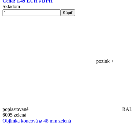
Cena: 1.49 EUR s DPH
Skladom
Kúpiť
pozink +
poplastované
RAL
6005 zelená
Objímka koncová ⌀ 48 mm zelená