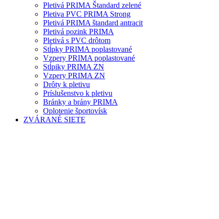
Pletivá PRIMA Štandard zelené
Pletiva PVC PRIMA Strong
Pletivá PRIMA štandard antracit
Pletivá pozink PRIMA
Pletivá s PVC drôtom
Stĺpky PRIMA poplastované
Vzpery PRIMA poplastované
Stĺpiky PRIMA ZN
Vzpery PRIMA ZN
Drôty k pletivu
Príslušenstvo k pletivu
Bránky a brány PRIMA
Oplotenie športovísk
ZVÁRANÉ SIETE