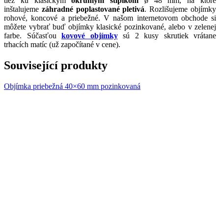
tiež ku klasickým
okrúhlym stĺpikom
ø 48 mm, na ktoré
inštalujeme
záhradné poplastované pletivá
. Rozlišujeme objímky
rohové, koncové a priebežné. V našom internetovom obchode si
môžete vybrať buď objímky klasické pozinkované, alebo v zelenej
farbe. Súčasťou
kovové objímky
sú 2 kusy skrutiek vrátane
trhacích matíc (už započítané v cene).
Související produkty
Objímka priebežná 40×60 mm pozinkovaná