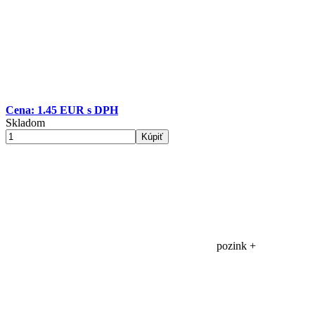
Cena: 1.45 EUR s DPH
Skladom
Kúpiť
pozink +