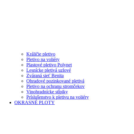
Králičie pletivo
Pletivo na voliéry
Plastové pletivo Polynet
Lesnícke pletivá uzlové
Zváraná sieť Benita
Ohradové pozinkované pletivá
Pletivo na ochranu stromčekov
Vinohradnícke stĺpiky
Príslušenstvo k pletivu na voliéry
OKRASNÉ PLOTY