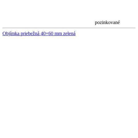
pozinkované
Objímka priebežná 40×60 mm zelená