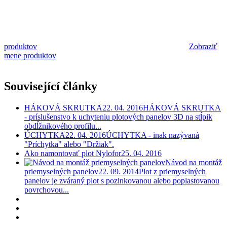
produktov
Zobraziť
mene produktov
Související články
HÁKOVÁ SKRUTKA
22. 04. 2016
HÁKOVÁ SKRUTKA
- príslušenstvo k uchyteniu plotových panelov 3D na stĺpik
obdĺžnikového profilu...
ÚCHYTKA
22. 04. 2016
ÚCHYTKA - inak nazývaná
"Príchytka" alebo "Držiak".
Ako namontovať plot Nylofor
25. 04. 2016
Návod na montáž
priemyselných panelov
22. 09. 2014
Plot z priemyselných
panelov je zváraný plot s pozinkovanou alebo poplastovanou
povrchovou...