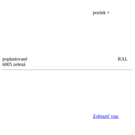
pozink +
poplastované
RAL
6005 zelená
Zobraziť viac