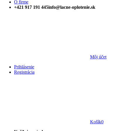
O firme
+421 917 191 445
info@lacne-oplotenie.sk
Môj účet
Prihlásenie
Registrácia
Košík
0