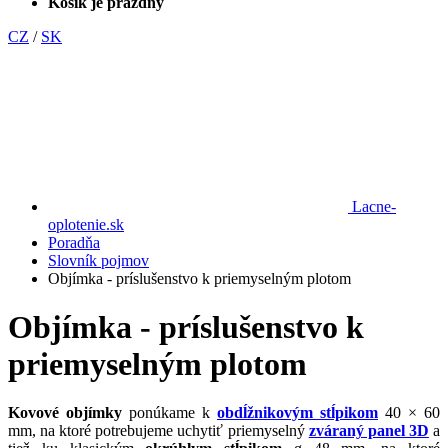
Košík je prázdny
CZ
/
SK
Lacne-
oplotenie.sk
Poradňa
Slovník pojmov
Objímka - príslušenstvo k priemyselným plotom
Objímka - príslušenstvo k
priemyselným plotom
Kovové objímky
ponúkame k
obdĺžnikovým stĺpikom
40 × 60
mm, na ktoré potrebujeme uchytiť priemyselný
zváraný panel 3D
a