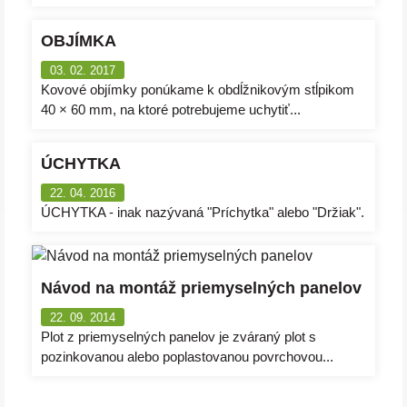
OBJÍMKA
03. 02. 2017
Kovové objímky ponúkame k obdĺžnikovým stĺpikom
40 × 60 mm, na ktoré potrebujeme uchytiť...
ÚCHYTKA
22. 04. 2016
ÚCHYTKA - inak nazývaná "Príchytka" alebo "Držiak".
Návod na montáž priemyselných panelov
22. 09. 2014
Plot z priemyselných panelov je zváraný plot s
pozinkovanou alebo poplastovanou povrchovou...