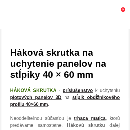
0
Háková skrutka na
uchytenie panelov na
stĺpiky 40 × 60 mm
HÁKOVÁ SKRUTKA
-
príslušenstvo
k uchyteniu
plotových panelov 3D
na
stĺpik obdĺžnikového
profilu 40×60 mm
.
Neoddeliteľnou súčasťou je
trhaca matica
, ktorú
predávame samostatne.
Hákovú skrutku
ďalej