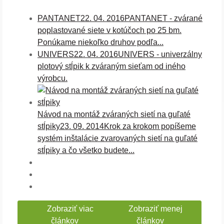
PANTANET
22. 04. 2016
PANTANET - zvárané
poplastované siete v kotúčoch po 25 bm.
Ponúkame niekoľko druhov podľa...
UNIVERS
22. 04. 2016
UNIVERS - univerzálny
plotový stĺpik k zváraným sieťam od iného
výrobcu.
Návod na montáž zváraných sietí na guľaté
stĺpiky
23. 09. 2014
Krok za krokom popíšeme
systém inštalácie zvarovaných sietí na guľaté
stĺpiky a čo všetko budete...
Zobraziť viac
Zobraziť menej
článkov
článkov