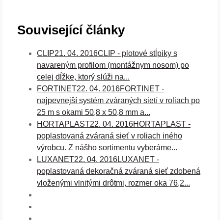
Související články
CLIP
21. 04. 2016
CLIP - plotové stĺpiky s
navareným profilom (montážnym nosom) po
celej dĺžke, ktorý slúži na...
FORTINET
22. 04. 2016
FORTINET -
najpevnejší systém zváraných sietí v roliach po
25 m s okami 50,8 x 50,8 mm a...
HORTAPLAST
22. 04. 2016
HORTAPLAST -
poplastovaná zváraná sieť v roliach iného
výrobcu. Z nášho sortimentu vyberáme...
LUXANET
22. 04. 2016
LUXANET -
poplastovaná dekoračná zváraná sieť zdobená
vloženými vlnitými drôtmi, rozmer oka 76,2...