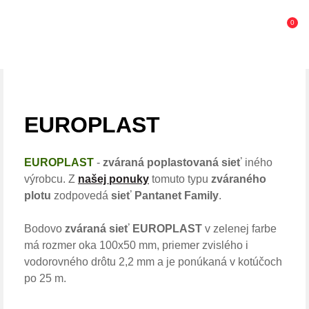
0
EUROPLAST
EUROPLAST
-
zváraná poplastovaná sieť
iného
výrobcu. Z
našej ponuky
tomuto typu
zváraného
plotu
zodpovedá
sieť Pantanet Family
.
Bodovo
zváraná sieť EUROPLAST
v zelenej farbe
má rozmer oka 100x50 mm, priemer zvislého i
vodorovného drôtu 2,2 mm a je ponúkaná v kotúčoch
po 25 m.