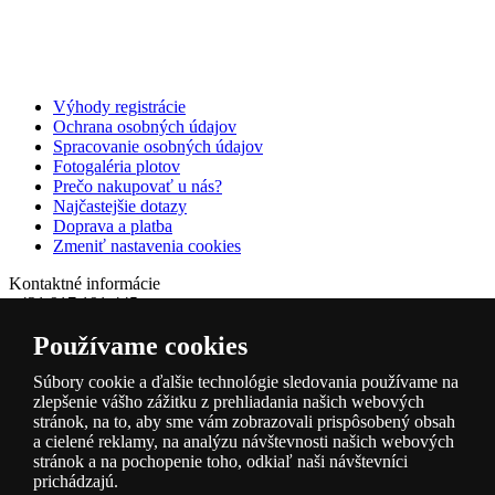
Výhody registrácie
Ochrana osobných údajov
Spracovanie osobných údajov
Fotogaléria plotov
Prečo nakupovať u nás?
Najčastejšie dotazy
Doprava a platba
Zmeniť nastavenia cookies
Kontaktné informácie
+421 917 191 445
info@lacne-oplotenie.sk
Používame cookies
Naše odberné miesta
Súbory cookie a ďalšie technológie sledovania používame na
Všetky práva vyhradené Lacne-oplotenie.sk © 2019
-2026
zlepšenie vášho zážitku z prehliadania našich webových
stránok, na to, aby sme vám zobrazovali prispôsobený obsah
a cielené reklamy, na analýzu návštevnosti našich webových
stránok a na pochopenie toho, odkiaľ naši návštevníci
prichádzajú.