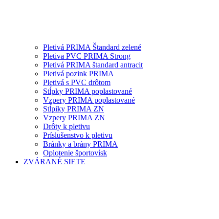
Pletivá PRIMA Štandard zelené
Pletiva PVC PRIMA Strong
Pletivá PRIMA štandard antracit
Pletivá pozink PRIMA
Pletivá s PVC drôtom
Stĺpky PRIMA poplastované
Vzpery PRIMA poplastované
Stĺpiky PRIMA ZN
Vzpery PRIMA ZN
Drôty k pletivu
Príslušenstvo k pletivu
Bránky a brány PRIMA
Oplotenie športovísk
ZVÁRANÉ SIETE