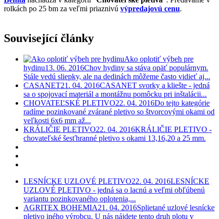
rolkách po 25 bm za veľmi priaznivú
výpredajovú cenu
.
Související články
Ako oplotiť výbeh pre
hydinu
13. 06. 2016
Chov hydiny sa stáva opäť populárnym.
Stále vedú sliepky, ale na dedinách môžeme často vidieť aj...
CASANET
21. 04. 2016
CASANET svorky a kliešte - jedná
sa o spojovací materiál a montážnu pomôcku pri inštalácii...
CHOVATEĽSKÉ PLETIVO
22. 04. 2016
Do tejto kategórie
radíme pozinkované zvárané pletivo so štvorcovými okami od
veľkosti 6x6 mm až...
KRÁLIČIE PLETIVO
22. 04. 2016
KRÁLIČIE PLETIVO -
chovateľské šesťhranné pletivo s okami 13,16,20 a 25 mm.
LESNÍCKE UZLOVÉ PLETIVO
22. 04. 2016
LESNÍCKE
UZLOVÉ PLETIVO - jedná sa o lacnú a veľmi obľúbenú
variantu pozinkovaného oplotenia,...
AGRITEX BOHEMIA
21. 04. 2016
Splietané uzlové lesnícke
pletivo iného výrobcu. U nás nájdete tento druh plotu v