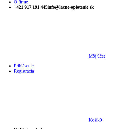
O firme
+421 917 191 445
info@lacne-oplotenie.sk
Môj účet
Prihlásenie
Registrácia
Košík
0