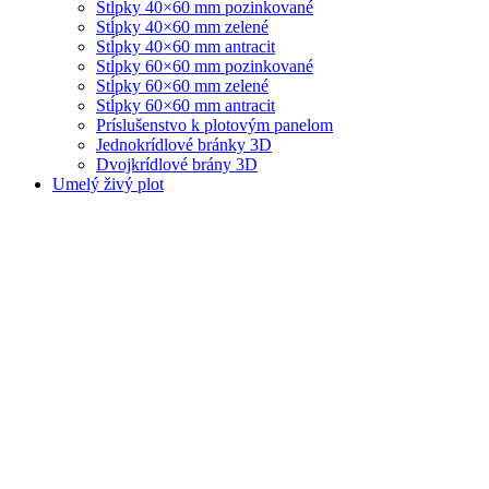
Stĺpky 40×60 mm pozinkované
Stĺpky 40×60 mm zelené
Stĺpky 40×60 mm antracit
Stĺpky 60×60 mm pozinkované
Stĺpky 60×60 mm zelené
Stĺpky 60×60 mm antracit
Príslušenstvo k plotovým panelom
Jednokrídlové bránky 3D
Dvojkrídlové brány 3D
Umelý živý plot