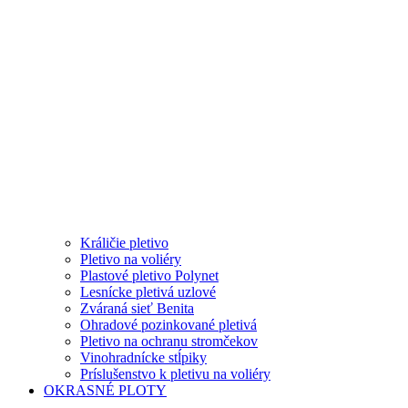
Králičie pletivo
Pletivo na voliéry
Plastové pletivo Polynet
Lesnícke pletivá uzlové
Zváraná sieť Benita
Ohradové pozinkované pletivá
Pletivo na ochranu stromčekov
Vinohradnícke stĺpiky
Príslušenstvo k pletivu na voliéry
OKRASNÉ PLOTY