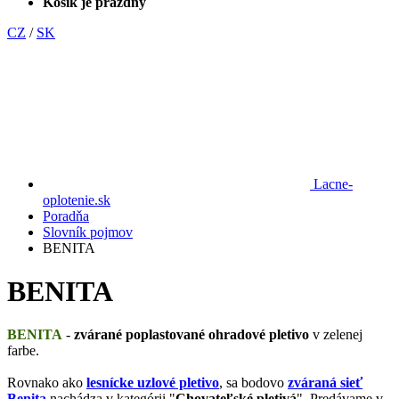
Košík je prázdny
CZ
/
SK
Lacne-
oplotenie.sk
Poradňa
Slovník pojmov
BENITA
BENITA
BENITA
-
zvárané poplastované ohradové pletivo
v zelenej
farbe.
Rovnako ako
lesnícke uzlové pletivo
, sa bodovo
zváraná sieť
Benita
nachádza v kategórii "
Chovateľské pletivá
". Predávame v