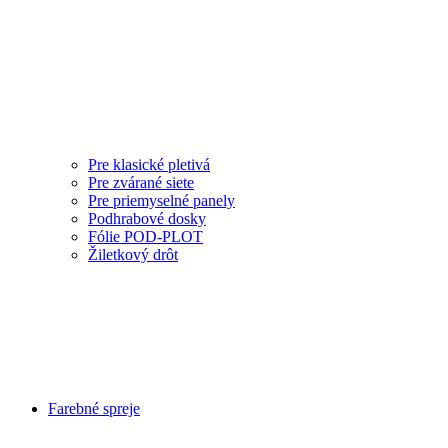
Pre klasické pletivá
Pre zvárané siete
Pre priemyselné panely
Podhrabové dosky
Fólie POD-PLOT
Žiletkový drôt
Farebné spreje