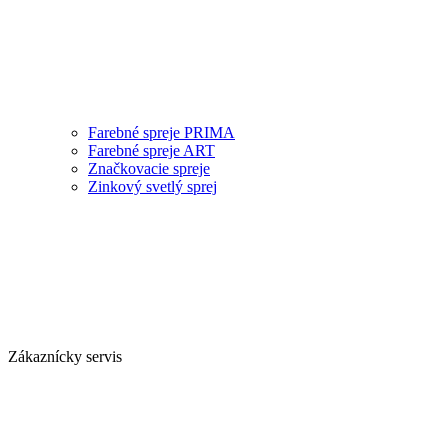
Farebné spreje PRIMA
Farebné spreje ART
Značkovacie spreje
Zinkový svetlý sprej
Zákaznícky servis