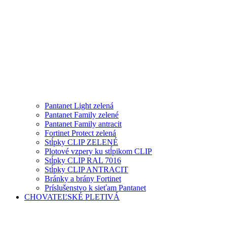
Pantanet Light zelená
Pantanet Family zelené
Pantanet Family antracit
Fortinet Protect zelená
Stĺpky CLIP ZELENÉ
Plotové vzpery ku stĺpikom CLIP
Stĺpky CLIP RAL 7016
Stĺpky CLIP ANTRACIT
Bránky a brány Fortinet
Príslušenstvo k sieťam Pantanet
CHOVATEĽSKÉ PLETIVÁ