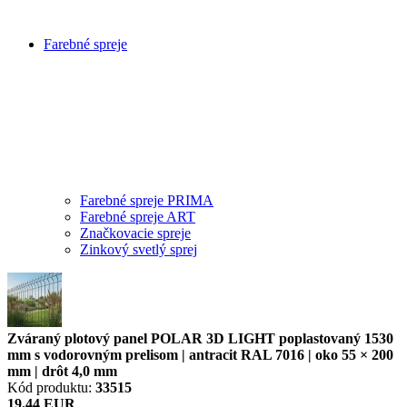
Farebné spreje
Farebné spreje PRIMA
Farebné spreje ART
Značkovacie spreje
Zinkový svetlý sprej
Zváraný plotový panel POLAR 3D LIGHT poplastovaný 1530
mm s vodorovným prelisom | antracit RAL 7016 | oko 55 × 200
mm | drôt 4,0 mm
Kód produktu:
33515
19.44 EUR