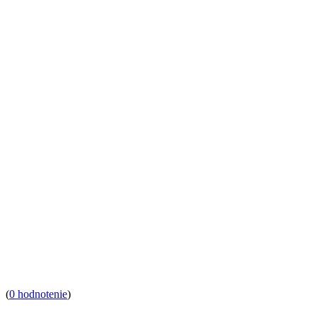
(
0 hodnotenie
)