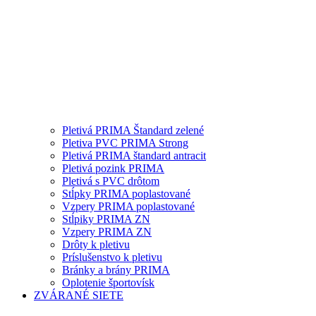
Pletivá PRIMA Štandard zelené
Pletiva PVC PRIMA Strong
Pletivá PRIMA štandard antracit
Pletivá pozink PRIMA
Pletivá s PVC drôtom
Stĺpky PRIMA poplastované
Vzpery PRIMA poplastované
Stĺpiky PRIMA ZN
Vzpery PRIMA ZN
Drôty k pletivu
Príslušenstvo k pletivu
Bránky a brány PRIMA
Oplotenie športovísk
ZVÁRANÉ SIETE