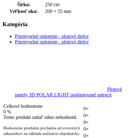
Šírka:
250 cm
Veľkosť oka:
200 × 55 mm
Kategória
Priemyselné oplotenie - plotové dielce
Priemyselné oplotenie - plotové dielce
Plotové
panely 3D POLAR LIGHT poplastované antracit
Celkové hodnotenie
0×
0 %
0×
Tento produkt zatiaľ nikto nehodnotil.
0×
Hodnotenie produktu pochádza od overených
0×
zákazníkov na základe realizácie objednávky.
0×