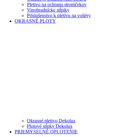
Pletivo na ochranu stromčekov
Vinohradnícke stĺpiky
Príslušenstvo k pletivu na voliéry
OKRASNÉ PLOTY
Okrasné pletivo Dekolux
Plotové stĺpky Dekolux
PRIEMYSELNÉ OPLOTENIE