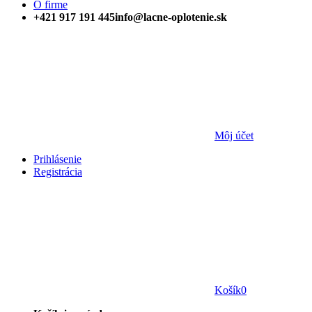
O firme
+421 917 191 445
info@lacne-oplotenie.sk
Môj účet
Prihlásenie
Registrácia
Košík
0