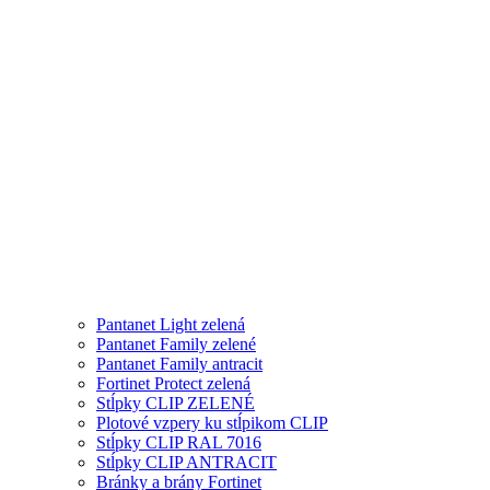
Pantanet Light zelená
Pantanet Family zelené
Pantanet Family antracit
Fortinet Protect zelená
Stĺpky CLIP ZELENÉ
Plotové vzpery ku stĺpikom CLIP
Stĺpky CLIP RAL 7016
Stĺpky CLIP ANTRACIT
Bránky a brány Fortinet