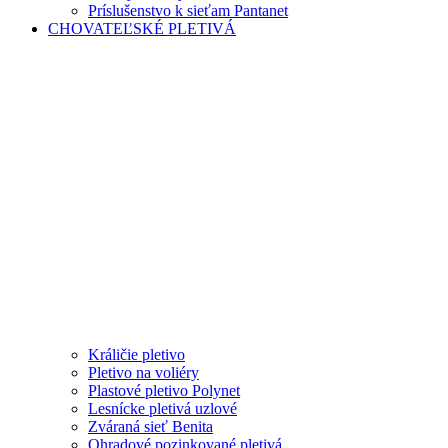
Príslušenstvo k sieťam Pantanet
CHOVATEĽSKÉ PLETIVÁ
Králičie pletivo
Pletivo na voliéry
Plastové pletivo Polynet
Lesnícke pletivá uzlové
Zváraná sieť Benita
Ohradové pozinkované pletivá