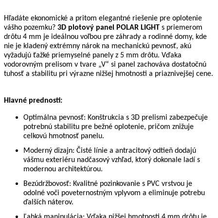
Hľadáte ekonomické a pritom elegantné riešenie pre oplotenie
vášho pozemku?
3D plotový panel POLAR LIGHT
s priemerom
drôtu 4 mm je ideálnou voľbou pre záhrady a rodinné domy, kde
nie je kladený extrémny nárok na mechanickú pevnosť, akú
vyžadujú ťažké priemyselné panely z 5 mm drôtu. Vďaka
vodorovným prelisom v tvare „V“ si panel zachováva dostatočnú
tuhosť a stabilitu pri výrazne nižšej hmotnosti a priaznivejšej cene.
Hlavné prednosti:
Optimálna pevnosť: Konštrukcia s 3D prelismi zabezpečuje
potrebnú stabilitu pre bežné oplotenie, pričom znižuje
celkovú hmotnosť panelu.
Moderný dizajn: Čisté línie a antracitový odtieň dodajú
vášmu exteriéru nadčasový vzhľad, ktorý dokonale ladí s
modernou architektúrou.
Bezúdržbovosť: Kvalitné pozinkovanie s PVC vrstvou je
odolné voči poveternostným vplyvom a eliminuje potrebu
ďalších náterov.
Ľahká manipulácia: Vďaka nižšej hmotnosti 4 mm drôtu je