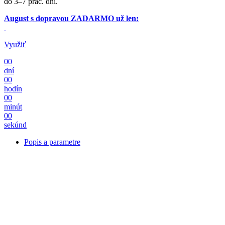
do 3–7 prac. dní.
August s dopravou ZADARMO už len:
Využiť
00
dní
00
hodín
00
minút
00
sekúnd
Popis a parametre