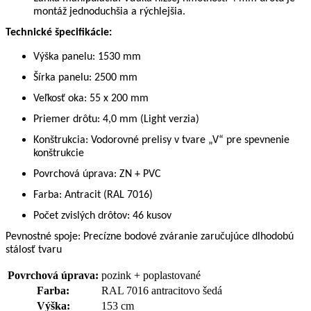
montáž jednoduchšia a rýchlejšia.
Technické špecifikácie:
Výška panelu: 1530 mm
Šírka panelu: 2500 mm
Veľkosť oka: 55 x 200 mm
Priemer drôtu: 4,0 mm (Light verzia)
Konštrukcia: Vodorovné prelisy v tvare „V“ pre spevnenie
konštrukcie
Povrchová úprava: ZN + PVC
Farba: Antracit (RAL 7016)
Počet zvislých drôtov: 46 kusov
Pevnostné spoje: Precízne bodové zváranie zaručujúce dlhodobú
stálosť tvaru
Povrchová úprava:
pozink + poplastované
Farba:
RAL 7016 antracitovo šedá
Výška:
153 cm