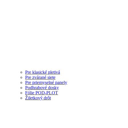
Pre klasické pletivá
Pre zvárané siete
Pre priemyselné panely
Podhrabové dosky
Fólie POD-PLOT
Žiletkový drôt