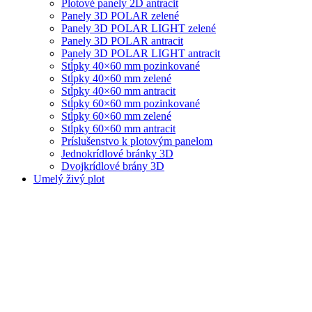
Plotové panely 2D antracit
Panely 3D POLAR zelené
Panely 3D POLAR LIGHT zelené
Panely 3D POLAR antracit
Panely 3D POLAR LIGHT antracit
Stĺpky 40×60 mm pozinkované
Stĺpky 40×60 mm zelené
Stĺpky 40×60 mm antracit
Stĺpky 60×60 mm pozinkované
Stĺpky 60×60 mm zelené
Stĺpky 60×60 mm antracit
Príslušenstvo k plotovým panelom
Jednokrídlové bránky 3D
Dvojkrídlové brány 3D
Umelý živý plot