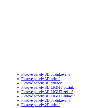
Plotové panely 3D pozinkované
Plotové panely 3D zelené
Plotové panely 3D antracit
Plotové panely 3D LIGHT pozink
Plotové panely 3D LIGHT zelené
Plotové panely 3D LIGHT antracit
Plotové panely 2D pozinkované
Plotové panely 2D zelené