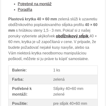
Potrebné na montáž
Poradňa
Plastová krytka 40 × 60 mm
zelená slúži k uzavretiu
obdĺžnikového poplastovaného stĺpika profilu
40 × 60
mm
s hrúbkou steny 1,5 - 3 mm. Pokiaľ si z našej
ponuky vyberiete akýkoľvek
obdĺžnikový stĺpik
40 ×
60 mm, krytka je už započítaná v cene. V prípade, že
budete požadovať nejaké kusy navyše, alebo sa
Vám niektorá krytka neodbornou manipuláciou
poškodí, môžete si ju práve tu kúpiť samostatne.
Balenie:
1 ks
Farba:
zelená
Potřebné k
Stĺpiky 40×60 mm
montáži:
zelené
Použitie:
pre stĺpik 40×60 mm