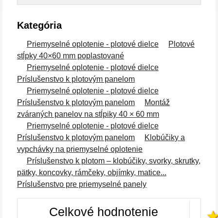
Kategória
Priemyselné oplotenie - plotové dielce
Plotové
stĺpky 40×60 mm poplastované
Priemyselné oplotenie - plotové dielce
Príslušenstvo k plotovým panelom
Priemyselné oplotenie - plotové dielce
Príslušenstvo k plotovým panelom
Montáž
zváraných panelov na stĺpiky 40 × 60 mm
Priemyselné oplotenie - plotové dielce
Príslušenstvo k plotovým panelom
Klobúčiky a
vypchávky na priemyselné oplotenie
Príslušenstvo k plotom – klobúčiky, svorky, skrutky,
pätky, koncovky, rámčeky, objímky, matice...
Príslušenstvo pre priemyselné panely
Celkové hodnotenie