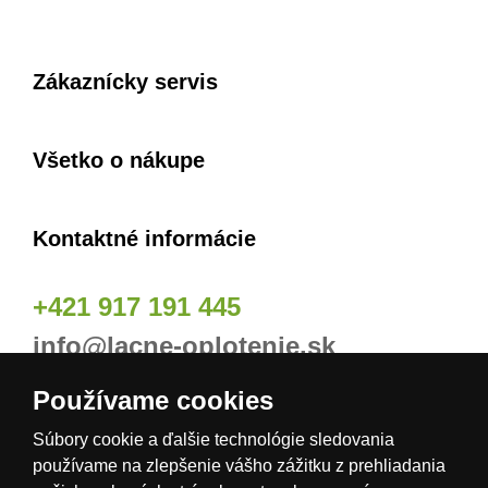
Zákaznícky servis
Všetko o nákupe
Kontaktné informácie
+421 917 191 445
info@lacne-oplotenie.sk
Používame cookies
Naše odberné miesta
Súbory cookie a ďalšie technológie sledovania
používame na zlepšenie vášho zážitku z prehliadania