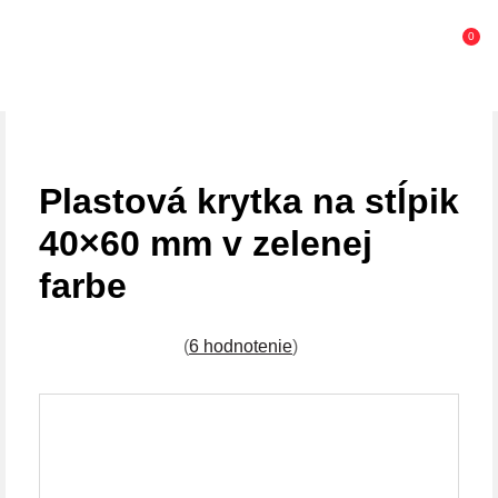
0
Plastová krytka na stĺpik
40×60 mm v zelenej
farbe
(
6 hodnotenie
)