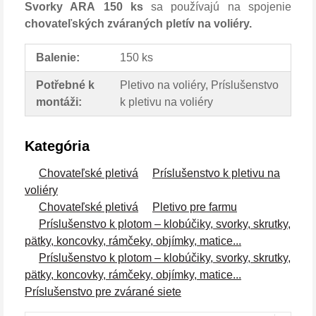
Svorky ARA 150 ks
sa používajú na spojenie
chovateľských zváraných pletív na voliéry.
Balenie:
150 ks
Potřebné k
Pletivo na voliéry, Príslušenstvo
montáži:
k pletivu na voliéry
Kategória
Chovateľské pletivá
Príslušenstvo k pletivu na
voliéry
Chovateľské pletivá
Pletivo pre farmu
Príslušenstvo k plotom – klobúčiky, svorky, skrutky,
pätky, koncovky, rámčeky, objímky, matice...
Príslušenstvo k plotom – klobúčiky, svorky, skrutky,
pätky, koncovky, rámčeky, objímky, matice...
Príslušenstvo pre zvárané siete