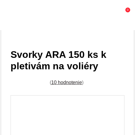
0
Svorky ARA 150 ks k
pletivám na voliéry
(
10 hodnotenie
)