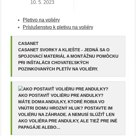
10. 5. 2023
Pletivo na voliéry
Príslušenstvo k pletivu na voliéry
CASANET
CASANET SVORKY A KLIEŠTE - JEDNÁ SA O
SPOJOVACÍ MATERIÁL A MONTÁŽNU POMÔCKU
PRI INŠTALÁCII CHOVATEĽSKÝCH
POZINKOVANÝCH PLETÍV NA VOLIÉRY.
AKO POSTAVIŤ VOLIÉRU PRE ANDULKY?
MÁTE DOMA ANDULKY, KTORÉ ROBIA VO
VNÚTRI DOMU HROZNÝ HLUK? POSTAVTE IM
VOLIÉRU NA ZÁHRADE. A NEMUSÍ SLÚŽIŤ LEN
AKO VOLIÉRA PRE ANDULKY, ALE TIEŽ PRE INÉ
PAPAGÁJE ALEBO...