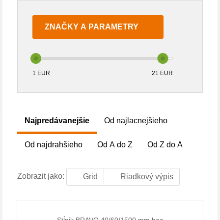
ZNAČKY A PARAMETRY
1
EUR
21
EUR
Najpredávanejšie
Od najlacnejšieho
Od najdrahšieho
Od A do Z
Od Z do A
Zobrazit jako:
Grid
Riadkový výpis
Stĺpik BRAVO 40/60/1500 mm bez