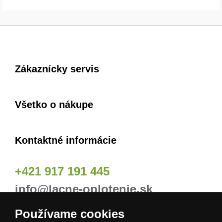
Zákaznícky servis
Všetko o nákupe
Kontaktné informácie
+421 917 191 445
info@lacne-oplotenie.sk
Používame cookies
Naše odberné miesta