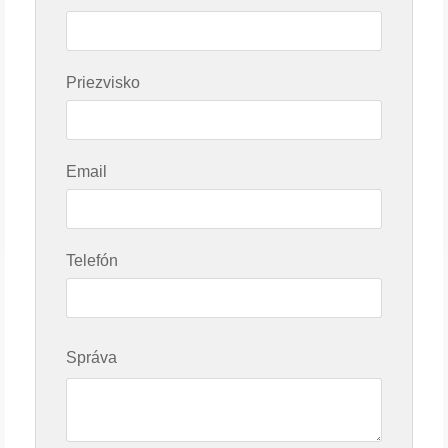
Priezvisko
Email
Telefón
Správa