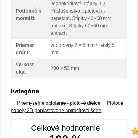
Jednokrídlové bránky 3D,
Potřebné k
Príslušenstvo k plotovým
montáži:
panelom, Stĺpiky 40×60 mm
antracit, Stĺpiky 60×60 mm
antracit
Priemer
vodorovný 2 × 6 mm / zvislý 5
drôtu:
mm
Veľkosť
200 × 50 mm
oka:
Kategória
Priemyselné oplotenie - plotové dielce
Plotové
panely 2D poplastované antracitovo šedé
Celkové hodnotenie