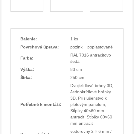
Balenie:
1 ks
Povrchová úprava:
pozink + poplastované
RAL 7016 antracitovo
Farba:
šedá
Výška:
83 cm
Šírka:
250 cm
Dvojkrídlové brány 3D,
Jednokrídlové bránky
3D, Príslušenstvo k
Potřebné k montáži:
plotovým panelom,
Stĺpiky 40×60 mm
antracit, Stĺpiky 60×60
mm antracit
vodorovný 2 × 6 mm /