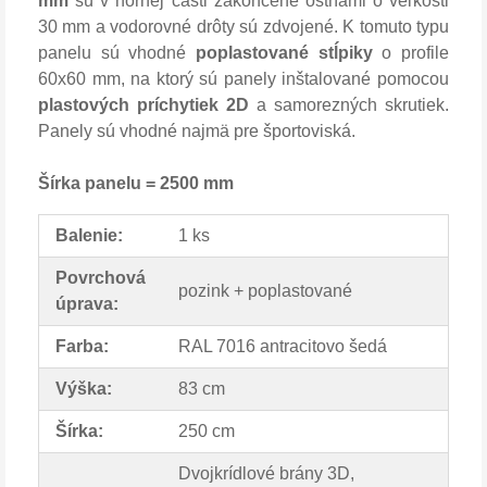
mm
sú v hornej časti zakončené ostňami o veľkosti
30 mm a vodorovné drôty sú zdvojené. K tomuto typu
panelu sú vhodné
poplastované stĺpiky
o profile
60x60 mm, na ktorý sú panely inštalované pomocou
plastových príchytiek 2D
a samorezných skrutiek.
Panely sú vhodné najmä pre športoviská.
Šírka panelu = 2500 mm
Balenie:
1 ks
Povrchová
pozink + poplastované
úprava:
Farba:
RAL 7016 antracitovo šedá
Výška:
83 cm
Šírka:
250 cm
Dvojkrídlové brány 3D,