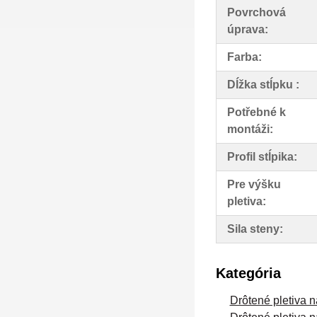
Povrchová
úprava:
Farba:
Dĺžka stĺpku :
Potřebné k
montáži:
Profil stĺpika:
Pre výšku
pletiva:
Sila steny:
Kategória
Drôtené pletiva na