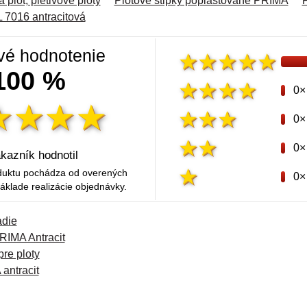
 plot, pletivové ploty
Plotové stĺpky poplastované PRIMA
P
 7016 antracitová
vé hodnotenie
100 %
0×
0×
0×
kazník hodnotil
duktu pochádza od overených
0×
áklade realizácie objednávky.
adie
RIMA Antracit
pre ploty
antracit