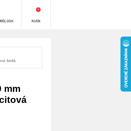
0
Môj účet
Košík
ová šedá
00 mm
citová