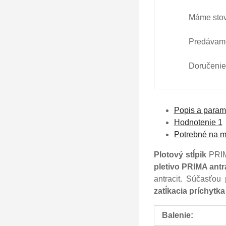
Máme stov
Predávame
Doručenie 
Popis a param
Hodnotenie
1
Potrebné na m
Plotový stĺpik
PRI
pletivo PRIMA antr
antracit. Súčasťou
zatĺkacia príchytka
Balenie: