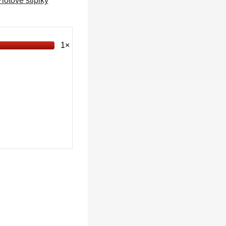
lotové stĺpiky
1×