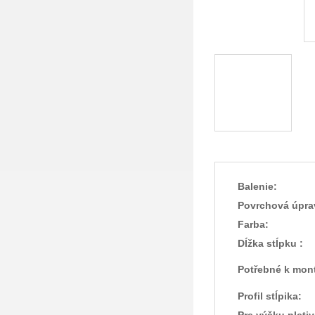
Balenie:
Povrchová úpra
Farba:
Dĺžka stĺpku :
Potřebné k mont
Profil stĺpika:
Pre výšku pletiv