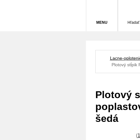
MENU
Hľadať
Lacne-oploteni
Plotový stĺpi
Plotový 
poplasto
šedá
(
1