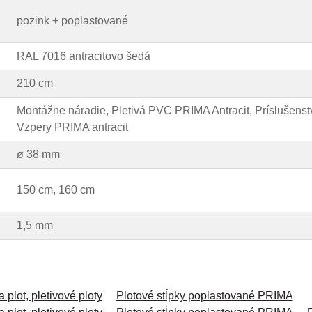
pozink + poplastované
RAL 7016 antracitovo šedá
210 cm
Montážne náradie, Pletivá PVC PRIMA Antracit, Príslušenstv
Vzpery PRIMA antracit
ø 38 mm
150 cm, 160 cm
1,5 mm
 plot, pletivové ploty
Plotové stĺpky poplastované PRIMA