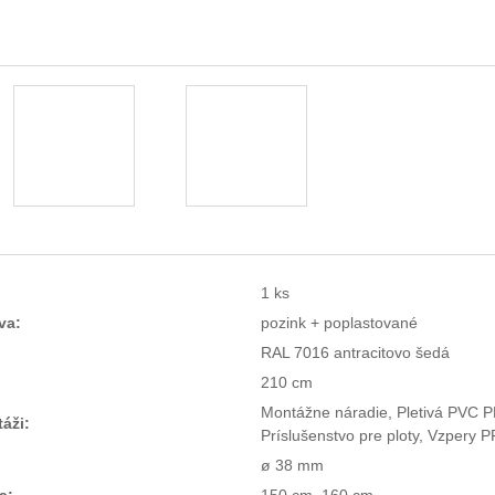
1 ks
va:
pozink + poplastované
RAL 7016 antracitovo šedá
210 cm
Montážne náradie, Pletivá PVC P
áži:
Príslušenstvo pre ploty, Vzpery P
ø 38 mm
a:
150 cm, 160 cm