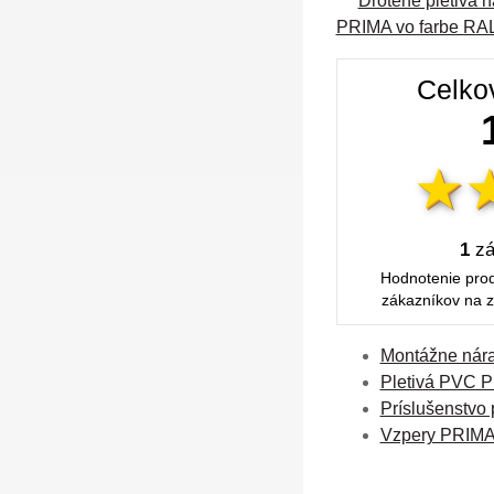
Drôtené pletiva na
PRIMA vo farbe RAL
Celko
1
zá
Hodnotenie pro
zákazníkov na z
Montážne nár
Pletivá PVC P
Príslušenstvo 
Vzpery PRIMA 