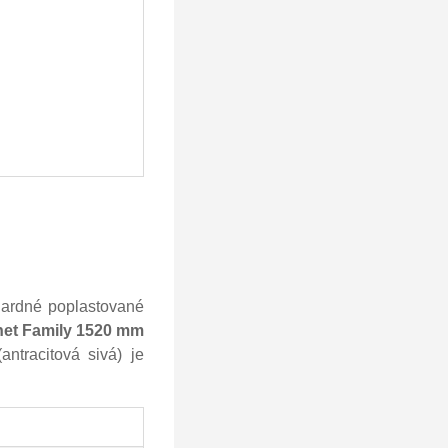
dardné poplastované
net Family 1520 mm
ntracitová sivá) je