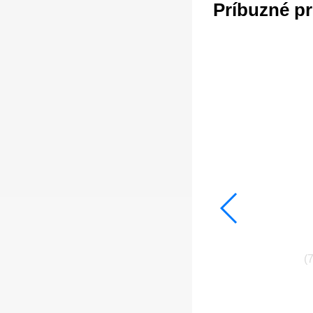
Príbuzné p
(7