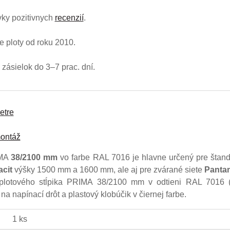
ky pozitivnych
recenzií
.
 ploty od roku 2010.
zásielok do 3–7 prac. dní.
etre
ontáž
MA
38/2100 mm
vo farbe RAL 7016 je hlavne určený pre štan
acit
výšky 1500 mm a 1600 mm, ale aj pre zvárané siete
Panta
 plotového stĺpika PRIMA 38/2100 mm v odtieni RAL 7016 (a
na napínací drôt a plastový klobúčik v čiernej farbe.
1 ks