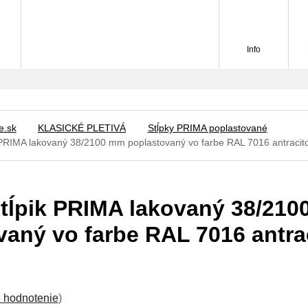
Info
e.sk
KLASICKÉ PLETIVÁ
Stĺpky PRIMA poplastované
k PRIMA lakovaný 38/2100 mm poplastovaný vo farbe RAL 7016 antracit
stĺpik PRIMA lakovaný 38/21
vaný vo farbe RAL 7016 antra
 hodnotenie
)