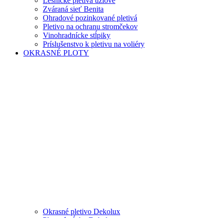
Lesnícke pletivá uzlové
Zváraná sieť Benita
Ohradové pozinkované pletivá
Pletivo na ochranu stromčekov
Vinohradnícke stĺpiky
Príslušenstvo k pletivu na voliéry
OKRASNÉ PLOTY
Okrasné pletivo Dekolux