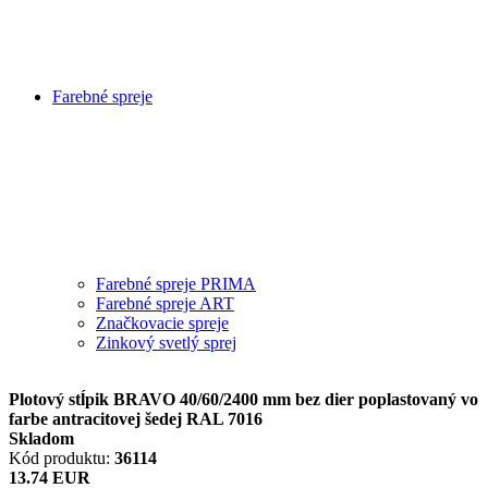
Farebné spreje
Farebné spreje PRIMA
Farebné spreje ART
Značkovacie spreje
Zinkový svetlý sprej
Plotový stĺpik BRAVO 40/60/2400 mm bez dier poplastovaný vo
farbe antracitovej šedej RAL 7016
Skladom
Kód produktu:
36114
13.74 EUR