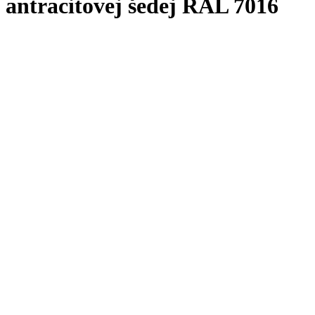
antracitovej šedej RAL 7016