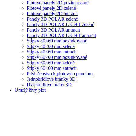
Plotové panely 2D pozinkované
Plotové panely 2D zelené
Plotové panely 2D antracit
Panely 3D POLAR zelené
Panely 3D POLAR LIGHT zelené
Panely 3D POLAR antracit
Panely 3D POLAR LIGHT antracit
Stĺpky 40×60 mm pozinkované
Stĺpky 40×60 mm zelené
Stĺpky 40×60 mm antracit
Stĺpky 60×60 mm pozinkované
Stĺpky 60×60 mm zelené
Stĺpky 60×60 mm antracit
Príslušenstvo k plotovým panelom
Jednokrídlové bránky 3D
Dvojkrídlové brány 3D
Umelý živý plot