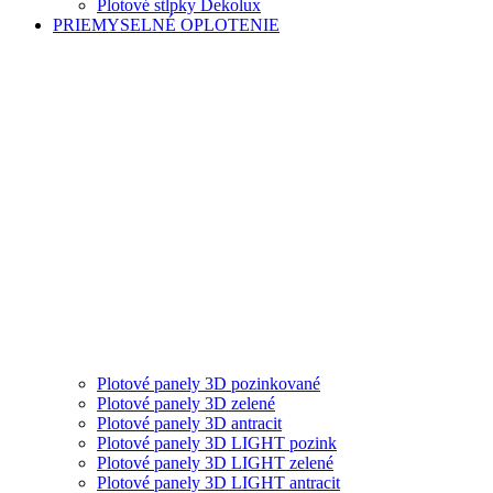
Plotové stĺpky Dekolux
PRIEMYSELNÉ OPLOTENIE
Plotové panely 3D pozinkované
Plotové panely 3D zelené
Plotové panely 3D antracit
Plotové panely 3D LIGHT pozink
Plotové panely 3D LIGHT zelené
Plotové panely 3D LIGHT antracit