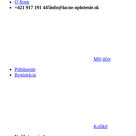
O firme
+421 917 191 445
info@lacne-oplotenie.sk
Môj účet
Prihlásenie
Registrácia
Košík
0