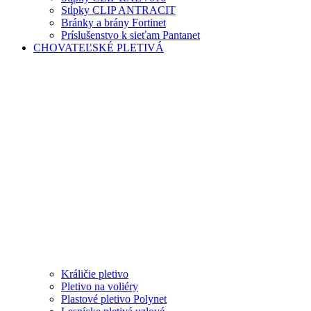
Stĺpky CLIP ANTRACIT
Bránky a brány Fortinet
Príslušenstvo k sieťam Pantanet
CHOVATEĽSKÉ PLETIVÁ
Králičie pletivo
Pletivo na voliéry
Plastové pletivo Polynet