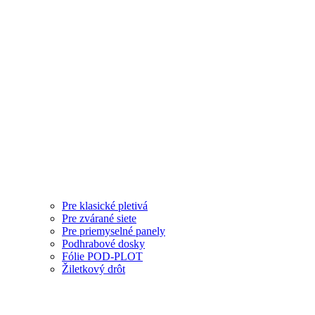
Pre klasické pletivá
Pre zvárané siete
Pre priemyselné panely
Podhrabové dosky
Fólie POD-PLOT
Žiletkový drôt