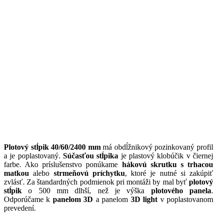
Plotový stĺpik 40/60/2400 mm
má obdĺžnikový pozinkovaný profil
a je poplastovaný.
Súčasťou stĺpika
je plastový klobúčik v čiernej
farbe. Ako príslušenstvo ponúkame
hákovú skrutku s trhacou
matkou
alebo
strmeňovú príchytku
, ktoré je nutné si zakúpiť
zvlásť. Za štandardných podmienok pri montáži by mal byť
plotový
stĺpik
o 500 mm dlhší, než je výška
plotového panela
.
Odporúčame k
panelom 3D
a panelom
3D light
v poplastovanom
prevedení.