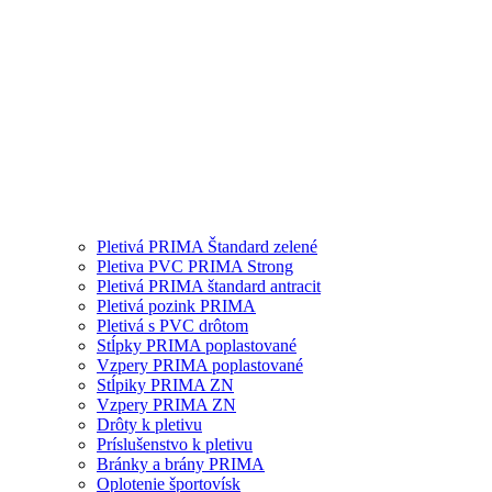
Pletivá PRIMA Štandard zelené
Pletiva PVC PRIMA Strong
Pletivá PRIMA štandard antracit
Pletivá pozink PRIMA
Pletivá s PVC drôtom
Stĺpky PRIMA poplastované
Vzpery PRIMA poplastované
Stĺpiky PRIMA ZN
Vzpery PRIMA ZN
Drôty k pletivu
Príslušenstvo k pletivu
Bránky a brány PRIMA
Oplotenie športovísk