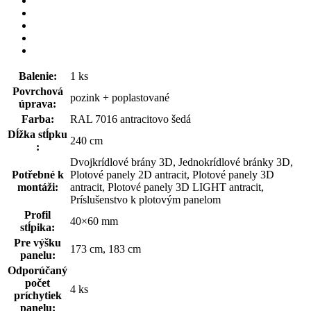
Balenie:
1 ks
Povrchová
pozink + poplastované
úprava:
Farba:
RAL 7016 antracitovo šedá
Dĺžka stĺpku
240 cm
:
Dvojkrídlové brány 3D, Jednokrídlové bránky 3D,
Potřebné k
Plotové panely 2D antracit, Plotové panely 3D
montáži:
antracit, Plotové panely 3D LIGHT antracit,
Príslušenstvo k plotovým panelom
Profil
40×60 mm
stĺpika:
Pre výšku
173 cm, 183 cm
panelu:
Odporúčaný
počet
4 ks
príchytiek
panelu: