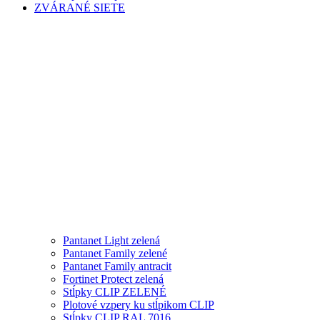
ZVÁRANÉ SIETE
Pantanet Light zelená
Pantanet Family zelené
Pantanet Family antracit
Fortinet Protect zelená
Stĺpky CLIP ZELENÉ
Plotové vzpery ku stĺpikom CLIP
Stĺpky CLIP RAL 7016