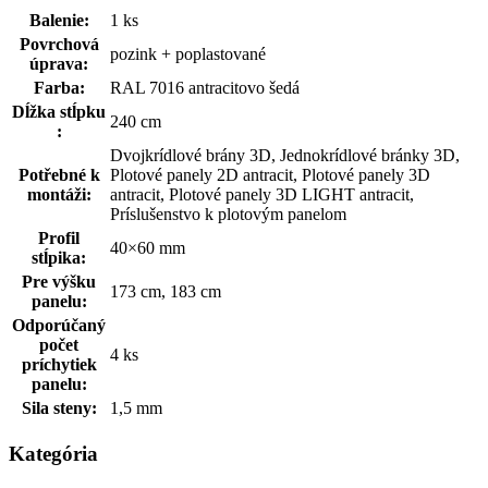
Balenie:
1 ks
Povrchová
pozink + poplastované
úprava:
Farba:
RAL 7016 antracitovo šedá
Dĺžka stĺpku
240 cm
:
Dvojkrídlové brány 3D, Jednokrídlové bránky 3D,
Potřebné k
Plotové panely 2D antracit, Plotové panely 3D
montáži:
antracit, Plotové panely 3D LIGHT antracit,
Príslušenstvo k plotovým panelom
Profil
40×60 mm
stĺpika:
Pre výšku
173 cm, 183 cm
panelu:
Odporúčaný
počet
4 ks
príchytiek
panelu:
Sila steny:
1,5 mm
Kategória