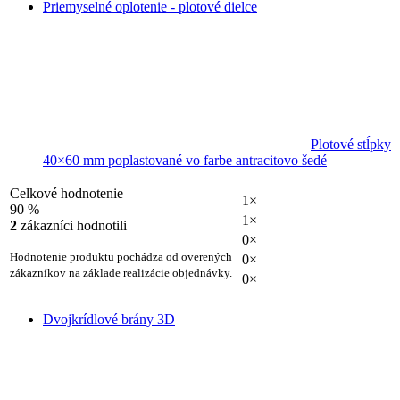
Priemyselné oplotenie - plotové dielce
Plotové stĺpky
40×60 mm poplastované vo farbe antracitovo šedé
Celkové hodnotenie
1×
90 %
1×
2
zákazníci hodnotili
0×
Hodnotenie produktu pochádza od overených
0×
zákazníkov na základe realizácie objednávky.
0×
Dvojkrídlové brány 3D