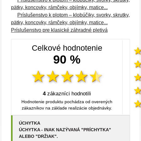
pätky, koncovky, rámčeky, objímky, matice...
Príslušenstvo k plotom – klobúčiky, svorky, skrutky,
pätky, koncovky, rámčeky, objímky, matice...
Príslušenstvo pre klasické záhradné pletivá
Celkové hodnotenie
90 %
4
zákazníci hodnotili
Hodnotenie produktu pochádza od overených
zákazníkov na základe realizácie objednávky.
ÚCHYTKA
ÚCHYTKA - INAK NAZÝVANÁ "PRÍCHYTKA"
ALEBO "DRŽIAK".