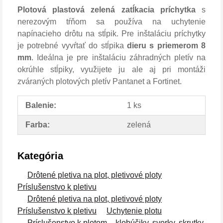
Plotová plastová zelená zatĺkacia príchytka
s
nerezovým tŕňom sa používa na uchytenie
napínacieho drôtu na stĺpik. Pre inštaláciu príchytky
je potrebné vyvŕtať do stĺpika
dieru s priemerom 8
mm
. Ideálna je pre inštaláciu záhradných pletív na
okrúhle stĺpiky, využijete ju ale aj pri montáži
zváraných plotových pletív Pantanet a Fortinet.
Balenie:
1 ks
Farba:
zelená
Kategória
Drôtené pletiva na plot, pletivové ploty
Príslušenstvo k pletivu
Drôtené pletiva na plot, pletivové ploty
Príslušenstvo k pletivu
Uchytenie plotu
Príslušenstvo k plotom – klobúčiky, svorky, skrutky,