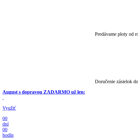
Predávame ploty od r
Doručenie zásielok do
August s dopravou ZADARMO už len:
Využiť
00
dní
00
hodín