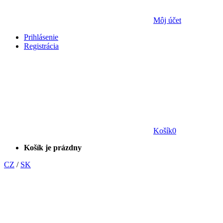
Môj účet
Prihlásenie
Registrácia
Košík
0
Košík je prázdny
CZ
/
SK