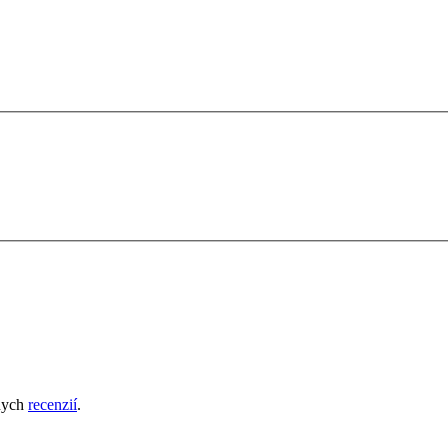
nych
recenzií
.