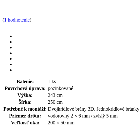
(
1 hodnotenie
)
Balenie:
1 ks
Povrchová úprava:
pozinkované
Výška:
243 cm
Šírka:
250 cm
Potřebné k montáži:
Dvojkrídlové brány 3D, Jednokrídlové bránk
Priemer drôtu:
vodorovný 2 × 6 mm / zvislý 5 mm
Veľkosť oka:
200 × 50 mm