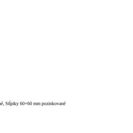
ané, Stĺpiky 60×60 mm pozinkované