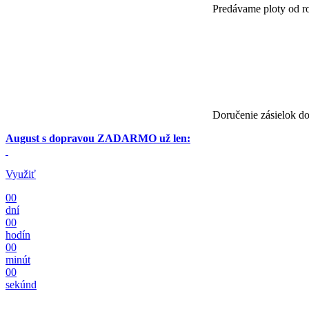
Predávame ploty od r
Doručenie zásielok do
August s dopravou ZADARMO už len:
Využiť
00
dní
00
hodín
00
minút
00
sekúnd