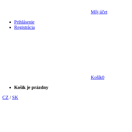
Môj účet
Prihlásenie
Registrácia
Košík
0
Košík je prázdny
CZ
/
SK