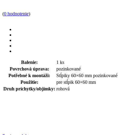
(
0 hodnotenie
)
Balenie:
1 ks
Povrchová úprava:
pozinkované
Potřebné k montáži:
Stĺpiky 60×60 mm pozinkované
Použitie:
pre stĺpik 60×60 mm
Druh príchytky/objímky:
rohová