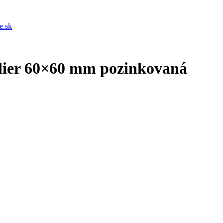
e.sk
 dier 60×60 mm pozinkovaná