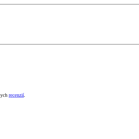
nych
recenzií
.