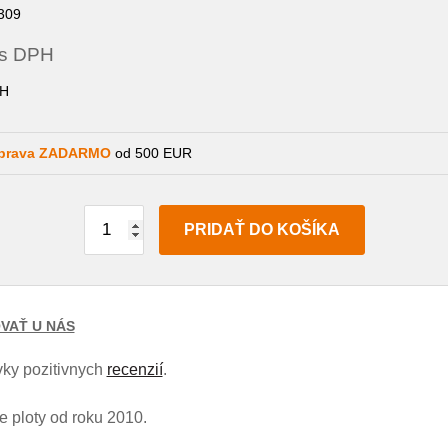
309
s DPH
H
prava ZADARMO
od 500 EUR
PRIDAŤ DO KOŠÍKA
VAŤ U NÁS
ky pozitivnych
recenzií
.
 ploty od roku 2010.