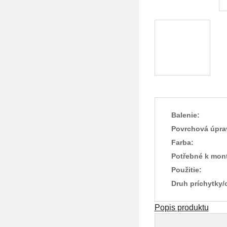
Balenie:
Povrchová úpra
Farba:
Potřebné k mont
Použitie:
Druh príchytky/
Popis produktu