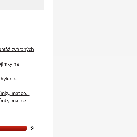
ntáž zváraných
jímky na
hytenie
ímky, matice...
ímky, matice...
6×