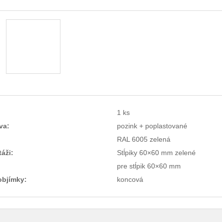
1 ks
va:
pozink + poplastované
RAL 6005 zelená
áži:
Stĺpiky 60×60 mm zelené
pre stĺpik 60×60 mm
objímky:
koncová