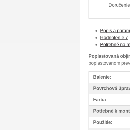
Doručenie 
Popis a param
Hodnotenie
7
Potrebné na m
Poplastovaná obj
poplastovanom prev
Balenie:
Povrchová úpra
Farba:
Potřebné k mont
Použitie: