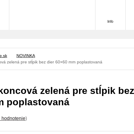
Info
e.sk
NOVINKA
vá zelená pre stĺpik bez dier 60×60 mm poplastovaná
oncová zelená pre stĺpik bez
 poplastovaná
 hodnotenie
)