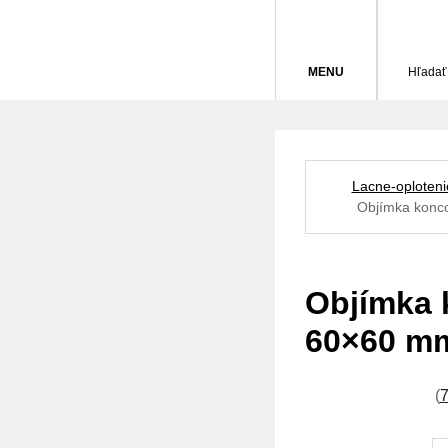
MENU
Hľadať
Lacne-oploteni
Objímka konco
Objímka k
60×60 mm
(
7