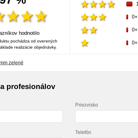
0×
0×
zníkov hodnotilo
duktu pochádza od overených
0×
áklade realizácie objednávky.
 mm zelené
sa profesionálov
Priezvisko
Telefón