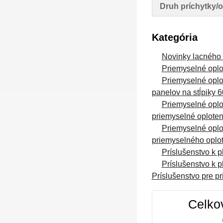
Druh príchytky/o
Kategória
Novinky lacného 
Priemyselné oplot
Priemyselné oplot
panelov na stĺpiky 
Priemyselné oplot
priemyselné oploten
Priemyselné oplot
priemyselného oplo
Príslušenstvo k p
Príslušenstvo k p
Príslušenstvo pre p
Celko