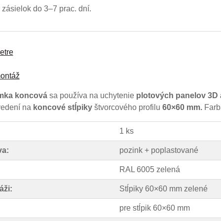
zásielok do 3–7 prac. dní.
etre
ontáž
ímka koncová
sa používa na uchytenie
plotových panelov 3D 
edení na
koncové stĺpiky
štvorcového profilu
60×60 mm.
Far
1 ks
va:
pozink + poplastované
RAL 6005 zelená
áži:
Stĺpiky 60×60 mm zelené
pre stĺpik 60×60 mm