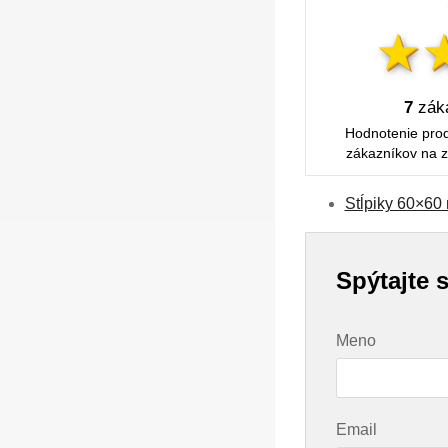
7
záka
Hodnotenie pro
zákazníkov na z
Stĺpiky 60×60
Spýtajte 
Meno
Email