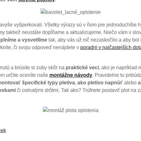
vyše vyšperkovali. Všetky výrazy sú v ňom pre jednoduchšie 
y taktiež neustále dopĺňame a aktualizujeme. Niečo vám v slo
plníme a vysvetlíme
tak, aby vás už nič nezaskočilo a aby bol 
knite, či svoju odpoveď nenájdete v
poradni v najčastejších do
nutú a brúsite si zuby skôr na
praktické veci
, ako je napríklad 
om určite oceníte naše
montážne návody
. Pravidelne tu pribúdaj
ontovať špecifické typy pletiva
,
ako pletivo napnúť
alebo
a
oskami
či ostnatými drôtmi. Tak ako? Trúfnete postaviť plot na
iek