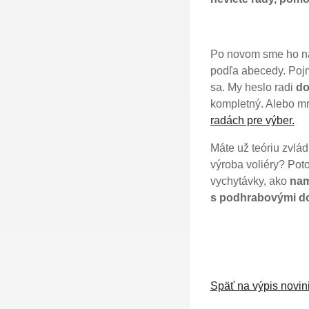
Po novom sme ho na
podľa abecedy. Pojm
sa. My heslo radi
do
kompletný. Alebo mr
radách pre výber.
Máte už teóriu zvlád
výroba voliéry? Pot
vychytávky, ako
nam
s podhrabovými d
Späť na výpis novin