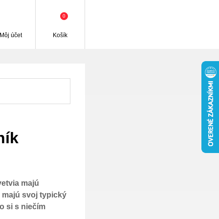
0
Môj účet
Košík
ník
vetvia majú
é majú svoj typický
o si s niečím