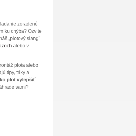
hľadanie zoradené
vníku chýba? Ozvite
náš „plotový slang"
tazoch
alebo v
montáž plota alebo
ú tipy, triky a
ko plot vylepšiť
 záhrade sami?