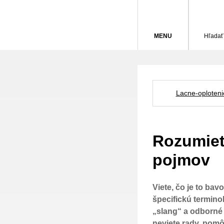
MENU
Hľadať
Lacne-oploteni
Rozumiet
pojmov
Viete, čo je to ba
špecifickú terminol
„slang“ a odborné 
neviete rady, pom