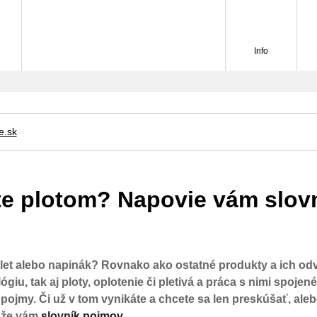
Info
e.sk
e plotom? Napovie vám slov
volet alebo napinák? Rovnako ako ostatné produkty a ich od
ógiu, tak aj ploty, oplotenie či pletivá a práca s nimi spojen
pojmy. Či už v tom vynikáte a chcete sa len preskúšať, aleb
ôže vám
slovník pojmov
.