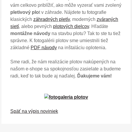
vám celkovo priblížiť, ako môže vyzerať vami zvolený
pletivový plo
t v záhrade. Nájdete tu fotografie
klasických
záhradných pletív
, moderných
zváraných
sietí
, alebo pevných
plotových dielcov
. Hľadáte
montážne návody
na stavbu plotu? Tak to ste tu tiež
správne. K fotogalérii plotov sme umiestnili tiež
základné
PDF návody
na inštaláciu oplotenia.
Sme radi, že nám realizácie plotov nakúpených na
našom e-shope sa spokojnosťou zasielate a budeme
radi, keď to tak bude aj naďalej.
Ďakujeme vám!
Späť na výpis noviniek