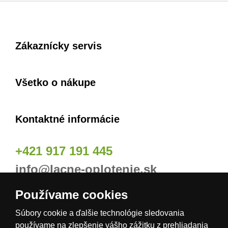
Zákaznícky servis
Všetko o nákupe
Kontaktné informácie
+421 917 191 445
info@lacne-oplotenie.sk
Používame cookies
Naše odberné miesta
Súbory cookie a ďalšie technológie sledovania
používame na zlepšenie vášho zážitku z prehliadania