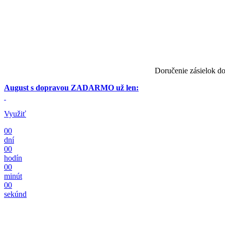
Doručenie zásielok do
August s dopravou ZADARMO už len:
Využiť
00
dní
00
hodín
00
minút
00
sekúnd