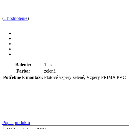
(
1 hodnotenie
)
Balenie:
1 ks
Farba:
zelená
Potřebné k montáži:
Plotové vzpery zelené, Vzpery PRIMA PVC
Popis produktu