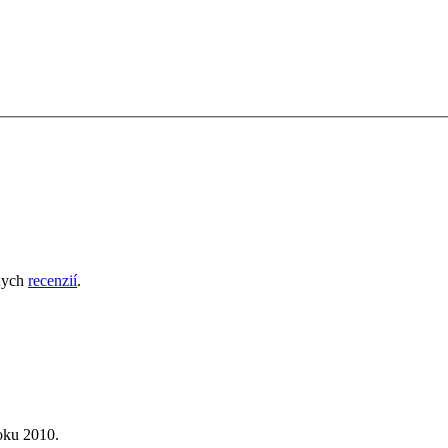
nych
recenzií
.
oku 2010.