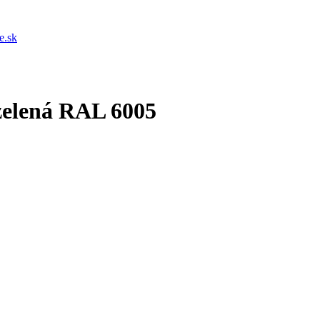
e.sk
zelená RAL 6005