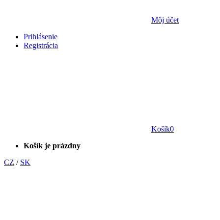
Môj účet
Prihlásenie
Registrácia
Košík
0
Košík je prázdny
CZ
/
SK