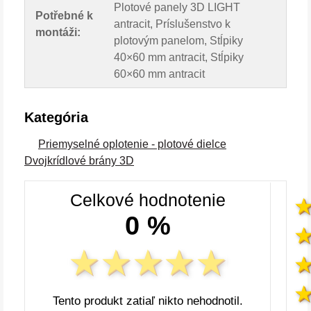
Plotové panely 3D LIGHT
Potřebné k
antracit, Príslušenstvo k
montáži:
plotovým panelom, Stĺpiky
40×60 mm antracit, Stĺpiky
60×60 mm antracit
Kategória
Priemyselné oplotenie - plotové dielce
Dvojkrídlové brány 3D
Celkové hodnotenie
0 %
Tento produkt zatiaľ nikto nehodnotil.