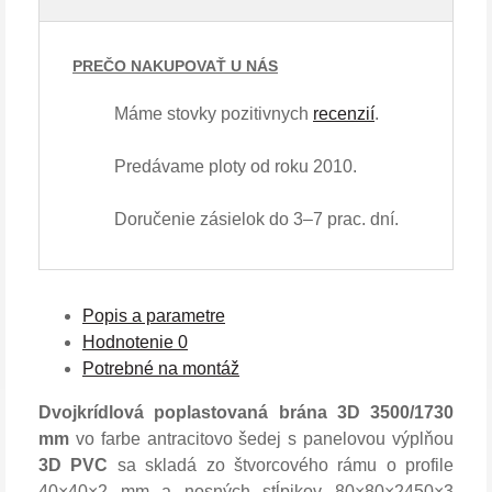
PREČO NAKUPOVAŤ U NÁS
Máme stovky pozitivnych
recenzií
.
Predávame ploty od roku 2010.
Doručenie zásielok do 3–7 prac. dní.
Popis a parametre
Hodnotenie
0
Potrebné na montáž
Dvojkrídlová poplastovaná brána 3D 3500/1730
mm
vo farbe antracitovo šedej s panelovou výplňou
3D PVC
sa skladá zo štvorcového rámu o profile
40×40×2 mm a nosných stĺpikov 80×80×2450×3