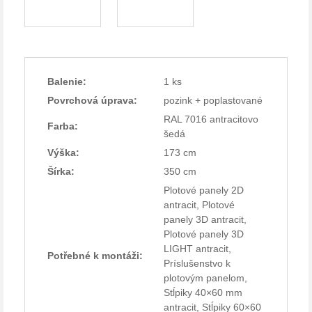
Balenie:
1 ks
Povrchová úprava:
pozink + poplastované
RAL 7016 antracitovo
Farba:
šedá
Výška:
173 cm
Šírka:
350 cm
Plotové panely 2D
antracit, Plotové
panely 3D antracit,
Plotové panely 3D
LIGHT antracit,
Potřebné k montáži:
Príslušenstvo k
plotovým panelom,
Stĺpiky 40×60 mm
antracit, Stĺpiky 60×60