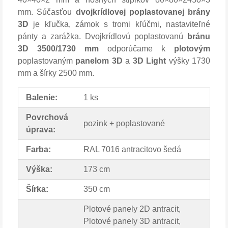
mm. Súčasťou
dvojkrídlovej poplastovanej brány
3D
je kľučka, zámok s tromi kľúčmi, nastaviteľné
pánty a zarážka. Dvojkrídlovú poplastovanú
bránu
3D 3500/1730 mm
odporúčame k
plotovým
poplastovaným
panelom 3D
a
3D Light
výšky 1730
mm a šírky 2500 mm.
Balenie:
1 ks
Povrchová
pozink + poplastované
úprava:
Farba:
RAL 7016 antracitovo šedá
Výška:
173 cm
Šírka:
350 cm
Plotové panely 2D antracit,
Plotové panely 3D antracit,