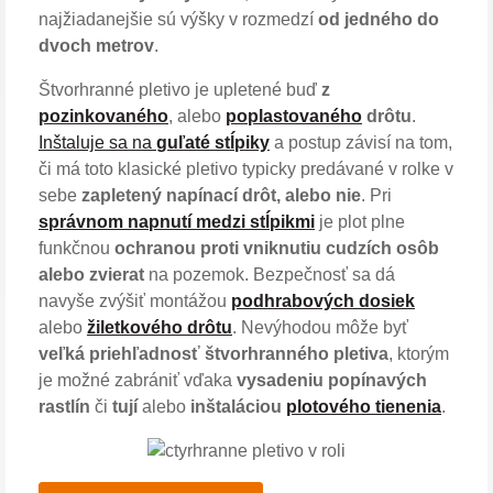
najžiadanejšie sú výšky v rozmedzí
od jedného do
dvoch metrov
.
Štvorhranné pletivo je upletené buď
z
pozinkovaného
, alebo
poplastovaného
drôtu
.
Inštaluje sa na
guľaté stĺpiky
a postup závisí na tom,
či má toto klasické pletivo typicky predávané v rolke v
sebe
zapletený napínací drôt, alebo nie
. Pri
správnom napnutí medzi stĺpikmi
je plot plne
funkčnou
ochranou proti vniknutiu cudzích osôb
alebo zvierat
na pozemok. Bezpečnosť sa dá
navyše zvýšiť montážou
podhrabových dosiek
alebo
žiletkového drôtu
. Nevýhodou môže byť
veľká priehľadnosť štvorhranného pletiva
, ktorým
je možné zabrániť vďaka
vysadeniu popínavých
rastlín
či
tují
alebo
inštaláciou
plotového tienenia
.