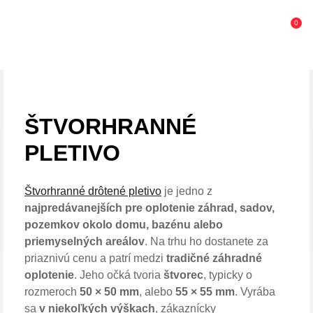
0
ŠTVORHRANNÉ
PLETIVO
Štvorhranné drôtené pletivo
je jedno z
najpredávanejších pre oplotenie záhrad, sadov,
pozemkov okolo domu, bazénu alebo
priemyselných areálov
. Na trhu ho dostanete za
priaznivú cenu a patrí medzi
tradičné záhradné
oplotenie
. Jeho očká tvoria
štvorec
, typicky o
rozmeroch
50 × 50 mm
, alebo
55 × 55 mm
. Vyrába
sa
v niekoľkých výškach
, zákaznícky