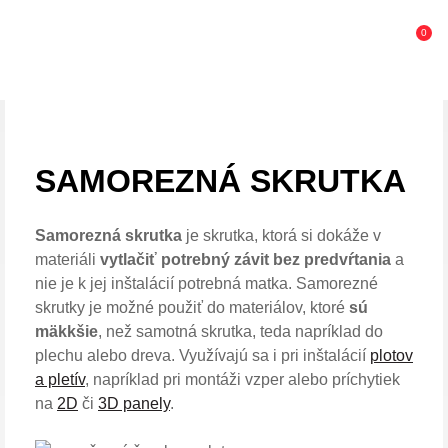
0
SAMOREZNÁ SKRUTKA
Samorezná skrutka
je skrutka, ktorá si dokáže v
materiáli
vytlačiť potrebný závit bez predvŕtania
a
nie je k jej inštalácií potrebná matka. Samorezné
skrutky je možné použiť do materiálov, ktoré
sú
mäkkšie
, než samotná skrutka, teda napríklad do
plechu alebo dreva. Využívajú sa i pri inštalácií
plotov
a pletív
, napríklad pri montáži vzper alebo príchytiek
na
2D
či
3D panely
.