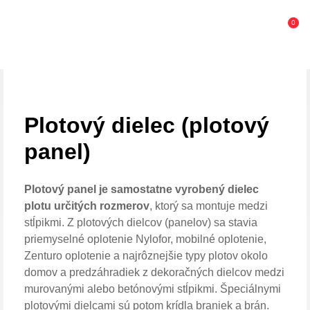
0
Plotový dielec (plotový
panel)
Plotový panel je samostatne vyrobený dielec
plotu určitých rozmerov
, ktorý sa montuje medzi
stĺpikmi. Z plotových dielcov (panelov) sa stavia
priemyselné oplotenie Nylofor, mobilné oplotenie,
Zenturo oplotenie a najrôznejšie typy plotov okolo
domov a predzáhradiek z dekoračných dielcov medzi
murovanými alebo betónovými stĺpikmi. Špeciálnymi
plotovými dielcami sú potom krídla braniek a brán.