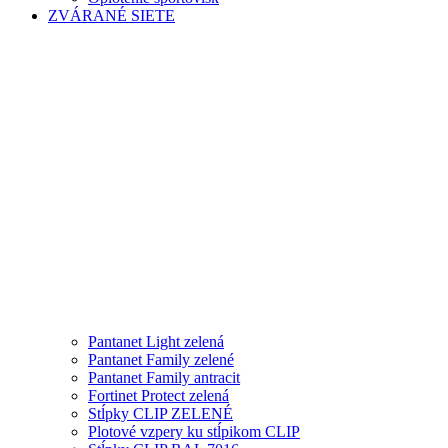
ZVÁRANÉ SIETE
Pantanet Light zelená
Pantanet Family zelené
Pantanet Family antracit
Fortinet Protect zelená
Stĺpky CLIP ZELENÉ
Plotové vzpery ku stĺpikom CLIP