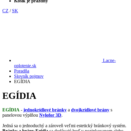
Košík je prázdny
CZ
/
SK
Lacne-
oplotenie.sk
Poradňa
Slovník pojmov
EGÍDIA
EGÍDIA
EGÍDIA
-
jednokrídlové bránky
a
dvojkrídlové brány
s
panelovou výplňou
Nylofor 3D
.
Jedná sa o jednoduchý a zároveň veľmi estetický bránkový systém.
Bránky a brány Egidia
sa dodávajú buď v pozinkovanom alebo