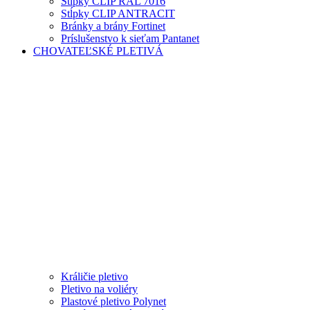
Stĺpky CLIP RAL 7016
Stĺpky CLIP ANTRACIT
Bránky a brány Fortinet
Príslušenstvo k sieťam Pantanet
CHOVATEĽSKÉ PLETIVÁ
Králičie pletivo
Pletivo na voliéry
Plastové pletivo Polynet