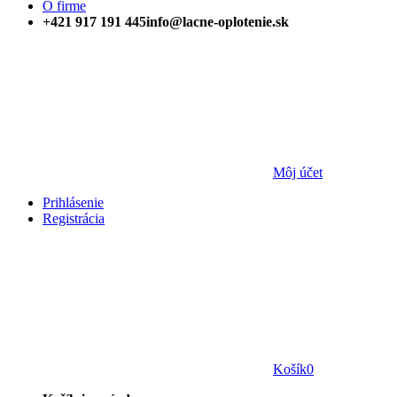
O firme
+421 917 191 445
info@lacne-oplotenie.sk
Môj účet
Prihlásenie
Registrácia
Košík
0