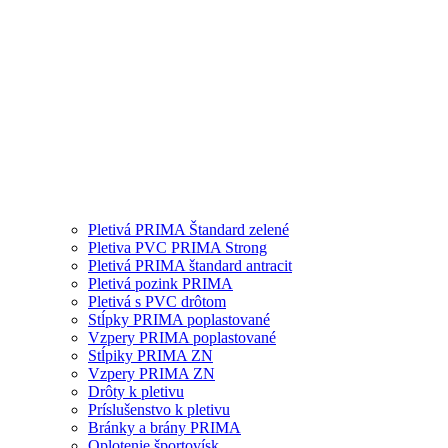
Pletivá PRIMA Štandard zelené
Pletiva PVC PRIMA Strong
Pletivá PRIMA štandard antracit
Pletivá pozink PRIMA
Pletivá s PVC drôtom
Stĺpky PRIMA poplastované
Vzpery PRIMA poplastované
Stĺpiky PRIMA ZN
Vzpery PRIMA ZN
Drôty k pletivu
Príslušenstvo k pletivu
Bránky a brány PRIMA
Oplotenie športovísk