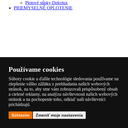
Plotové stĺpky Dekolux
PRIEMYSELNÉ OPLOTENIE
Používame cookies
Súbory cookie a ďalšie technológie sledovania používame na
zlepšenie vášho zážitku z prehliadania našich webových
stránok, na to, aby sme vám zobrazovali prispôsobený obsah
a cielené reklamy, na analýzu návštevnosti našich webových
stránok a na pochopenie toho, odkiaľ naši návštevníci
Plotové panely 3D pozinkované
prichádzajú.
Plotové panely 3D zelené
Plotové panely 3D antracit
Súhlasím
Zmeniť moje nastavenia
Plotové panely 3D LIGHT pozink
Plotové panely 3D LIGHT zelené
Plotové panely 3D LIGHT antracit