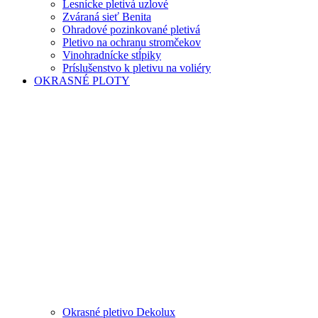
Lesnícke pletivá uzlové
Zváraná sieť Benita
Ohradové pozinkované pletivá
Pletivo na ochranu stromčekov
Vinohradnícke stĺpiky
Príslušenstvo k pletivu na voliéry
OKRASNÉ PLOTY
Okrasné pletivo Dekolux