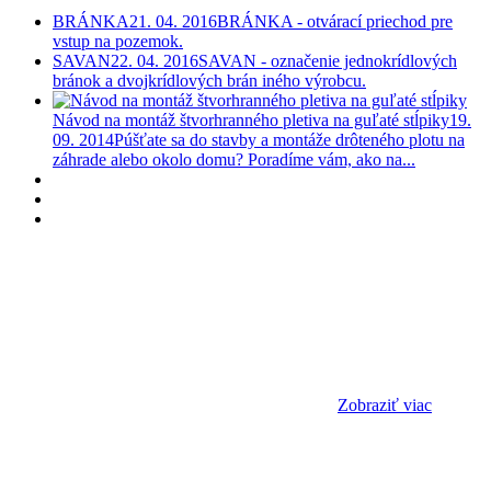
BRÁNKA
21. 04. 2016
BRÁNKA - otvárací priechod pre
vstup na pozemok.
SAVAN
22. 04. 2016
SAVAN - označenie jednokrídlových
bránok a dvojkrídlových brán iného výrobcu.
Návod na montáž štvorhranného pletiva na guľaté stĺpiky
19.
09. 2014
Púšťate sa do stavby a montáže drôteného plotu na
záhrade alebo okolo domu? Poradíme vám, ako na...
Zobraziť viac